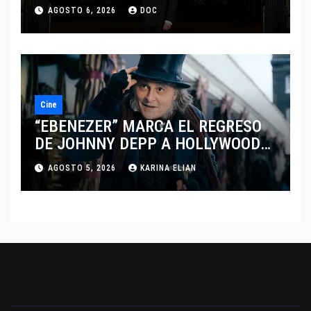
MARCANDO EL REGRESO DEL REY
AGOSTO 6, 2026
DOC
DEL DRAMATISMO
Cine
“EBENEZER” MARCA EL REGRESO
DE JOHNNY DEPP A HOLLYWOOD
TRAS SU PASO POR EL CINE
AGOSTO 5, 2026
KARINA ELIAN
INDEPENDIENTE EUROPEO