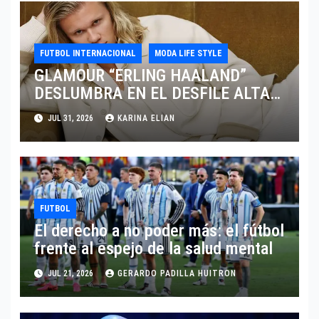
FUTBOL INTERNACIONAL
MODA LIFE STYLE
GLAMOUR “ERLING HAALAND”
DESLUMBRA EN EL DESFILE ALTA
SARTORIA DE DOLCE & GABBANA
JUL 31, 2026
KARINA ELIAN
TRAS EL MUNDIAL 2026
FUTBOL
El derecho a no poder más: el fútbol
frente al espejo de la salud mental
JUL 21, 2026
GERARDO PADILLA HUITRON