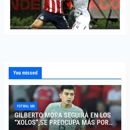
You missed
FÚTBOL MX
GILBERTO MORA SEGUIRÁ EN LOS
“XOLOS”,SE PREOCUPA MÁS POR
JUGAR EN SU EQUIPO.