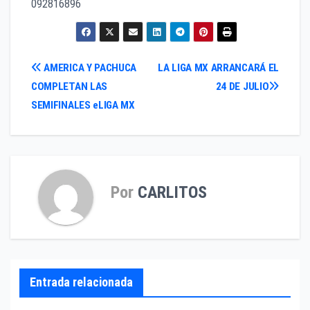
092816896
Navegación
AMERICA Y PACHUCA
LA LIGA MX ARRANCARÁ EL
COMPLETAN LAS
24 DE JULIO
de
SEMIFINALES eLIGA MX
entradas
Por
CARLITOS
Entrada relacionada