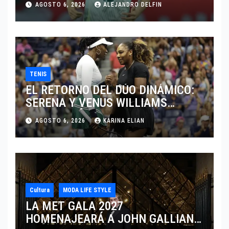
AGOSTO 6, 2026
ALEJANDRO DELFIN
TENIS
EL RETORNO DEL DÚO DINÁMICO:
SERENA Y VENUS WILLIAMS
DISPUTARÁN LOS DOBLES EN
AGOSTO 6, 2026
KARINA ELIAN
CINCINNATI 2026
Cultura
MODA LIFE STYLE
LA MET GALA 2027
HOMENAJEARÁ A JOHN GALLIANO