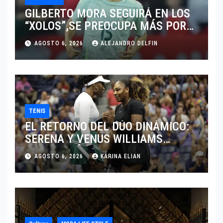
GILBERTO MORA SEGUIRÁ EN LOS
“XOLOS”,SE PREOCUPA MÁS POR
JUGAR EN SU EQUIPO.
AGOSTO 6, 2026
ALEJANDRO DELFIN
TENIS
EL RETORNO DEL DÚO DINÁMICO:
SERENA Y VENUS WILLIAMS
DISPUTARÁN LOS DOBLES EN
AGOSTO 6, 2026
KARINA ELIAN
CINCINNATI 2026