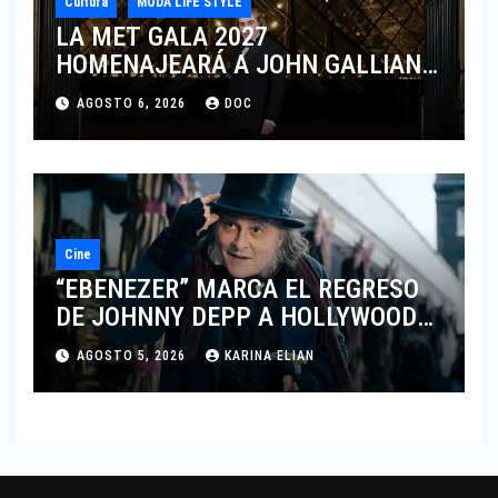
Cultura
MODA LIFE STYLE
LA MET GALA 2027
HOMENAJEARÁ A JOHN GALLIANO
MARCANDO EL REGRESO DEL REY
AGOSTO 6, 2026
DOC
DEL DRAMATISMO
Cine
“EBENEZER” MARCA EL REGRESO
DE JOHNNY DEPP A HOLLYWOOD
TRAS SU PASO POR EL CINE
AGOSTO 5, 2026
KARINA ELIAN
INDEPENDIENTE EUROPEO