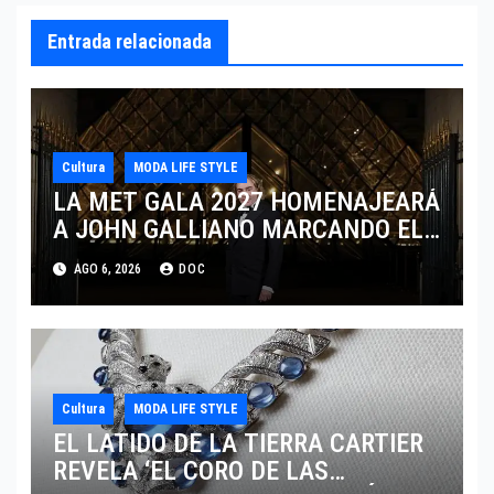
Entrada relacionada
Cultura
MODA LIFE STYLE
LA MET GALA 2027 HOMENAJEARÁ
A JOHN GALLIANO MARCANDO EL
REGRESO DEL REY DEL
AGO 6, 2026
DOC
DRAMATISMO
Cultura
MODA LIFE STYLE
EL LATIDO DE LA TIERRA CARTIER
REVELA ‘EL CORO DE LAS