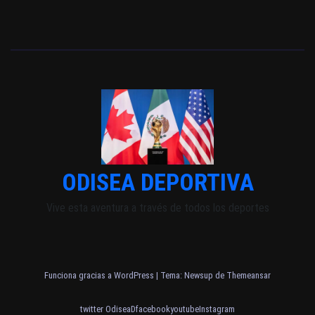
ODISEA DEPORTIVA
Vive esta aventura a través de todos los deportes
Funciona gracias a WordPress
|
Tema: Newsup de
Themeansar
twitter OdiseaD
facebook
youtube
Instagram