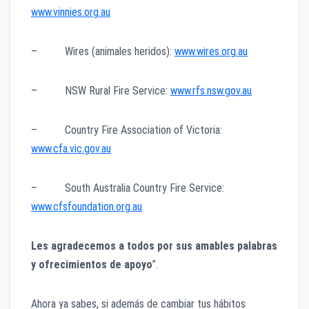
www.vinnies.org.au
– Wires (animales heridos):
www.wires.org.au
– NSW Rural Fire Service:
www.rfs.nsw.gov.au
– Country Fire Association of Victoria:
www.cfa.vic.gov.au
– South Australia Country Fire Service:
www.cfsfoundation.org.au
Les agradecemos a todos por sus amables palabras
y ofrecimientos de apoyo
”.
Ahora ya sabes, si además de cambiar tus hábitos