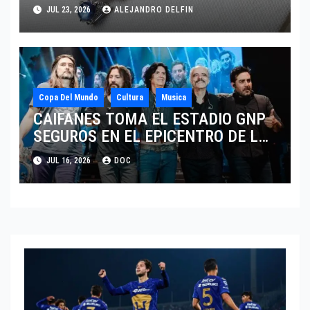
PIEDRAS’, SU NUEVA SINFONÍA DE
JUL 23, 2026
ALEJANDRO DELFIN
ALTA JOYERÍA
Copa Del Mundo
Cultura
Musica
CAIFANES TOMA EL ESTADIO GNP
SEGUROS EN EL EPICENTRO DE LA
IDENTIDAD MEXICANA
JUL 16, 2026
DOC