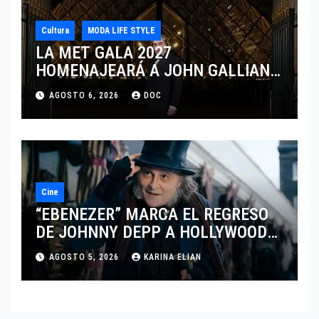
Cultura
MODA LIFE STYLE
LA MET GALA 2027
HOMENAJEARÁ A JOHN GALLIANO
MARCANDO EL REGRESO DEL REY
AGOSTO 6, 2026
DOC
DEL DRAMATISMO
Cine
“EBENEZER” MARCA EL REGRESO
DE JOHNNY DEPP A HOLLYWOOD
TRAS SU PASO POR EL CINE
AGOSTO 5, 2026
KARINA ELIAN
INDEPENDIENTE EUROPEO