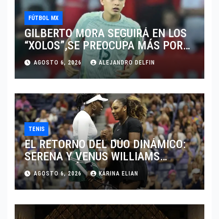
FÚTBOL MX
GILBERTO MORA SEGUIRÁ EN LOS
“XOLOS”,SE PREOCUPA MÁS POR
JUGAR EN SU EQUIPO.
AGOSTO 6, 2026
ALEJANDRO DELFIN
TENIS
EL RETORNO DEL DÚO DINÁMICO:
SERENA Y VENUS WILLIAMS
DISPUTARÁN LOS DOBLES EN
AGOSTO 6, 2026
KARINA ELIAN
CINCINNATI 2026