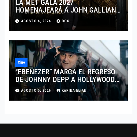
LA MET GALA 2027
HOMENAJEARÁ A JOHN GALLIANO
MARCANDO EL REGRESO DEL REY
AGOSTO 6, 2026
DOC
DEL DRAMATISMO
Cine
“EBENEZER” MARCA EL REGRESO
DE JOHNNY DEPP A HOLLYWOOD
TRAS SU PASO POR EL CINE
AGOSTO 5, 2026
KARINA ELIAN
INDEPENDIENTE EUROPEO