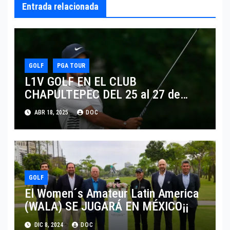
Entrada relacionada
GOLF
PGA TOUR
L1V GOLF EN EL CLUB
CHAPULTEPEC DEL 25 al 27 de
Abril
ABR 18, 2025
DOC
GOLF
El Women´s Amateur Latin America
(WALA) SE JUGARÁ EN MÉXICO¡¡
DIC 8, 2024
DOC