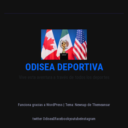
ODISEA DEPORTIVA
Vive esta aventura a través de todos los deportes
Funciona gracias a WordPress
|
Tema: Newsup de
Themeansar
twitter OdiseaD
facebook
youtube
Instagram