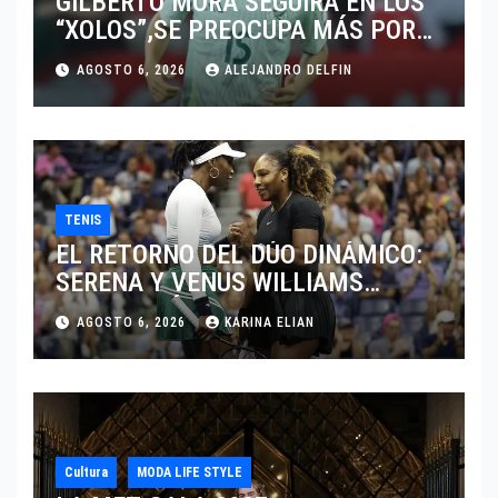
GILBERTO MORA SEGUIRÁ EN LOS
“XOLOS”,SE PREOCUPA MÁS POR
JUGAR EN SU EQUIPO.
AGOSTO 6, 2026
ALEJANDRO DELFIN
TENIS
EL RETORNO DEL DÚO DINÁMICO:
SERENA Y VENUS WILLIAMS
DISPUTARÁN LOS DOBLES EN
AGOSTO 6, 2026
KARINA ELIAN
CINCINNATI 2026
Cultura
MODA LIFE STYLE