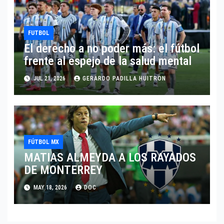
FUTBOL
El derecho a no poder más: el fútbol
frente al espejo de la salud mental
JUL 21, 2026
GERARDO PADILLA HUITRON
FÚTBOL MX
MATIAS ALMEYDA A LOS RAYADOS
DE MONTERREY
MAY 18, 2026
DOC