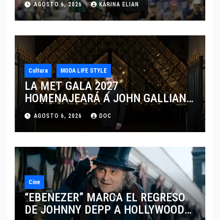
AGOSTO 6, 2026
KARINA ELIAN
CINCINNATI 2026
Cultura
MODA LIFE STYLE
LA MET GALA 2027
HOMENAJEARÁ A JOHN GALLIANO
MARCANDO EL REGRESO DEL REY
AGOSTO 6, 2026
DOC
DEL DRAMATISMO
Cine
“EBENEZER” MARCA EL REGRESO
DE JOHNNY DEPP A HOLLYWOOD