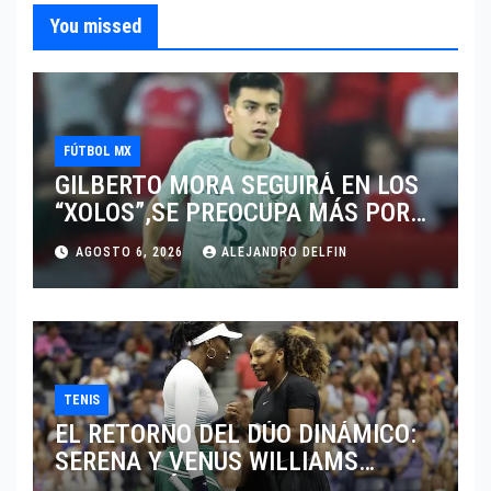
You missed
FÚTBOL MX
GILBERTO MORA SEGUIRÁ EN LOS
“XOLOS”,SE PREOCUPA MÁS POR
JUGAR EN SU EQUIPO.
AGOSTO 6, 2026
ALEJANDRO DELFIN
TENIS
EL RETORNO DEL DÚO DINÁMICO:
SERENA Y VENUS WILLIAMS
DISPUTARÁN LOS DOBLES EN