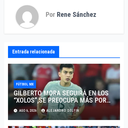
Por
Rene Sánchez
Entrada relacionada
FÚTBOL MX
GILBERTO MORA SEGUIRÁ EN LOS
“XOLOS”,SE PREOCUPA MÁS POR
JUGAR EN SU EQUIPO.
AGO 6, 2026
ALEJANDRO DELFIN