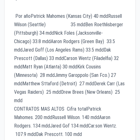
Por añoPatrick Mahomes (Kansas City) 40 mddRussell
Wilson (Seattle) 35 mddBen Roethlisberger
(Pittsburgh) 34 mddNick Foles (Jacksonville-
Chicago) 33.8 mddAaron Rodgers (Green Bay) 33.5
mddJared Goff (Los Angeles Rams) 33.5 mddDak
Prescott (Dallas) 33 mddCarson Wentz (Filadelfia) 32
mddMatt Ryan (Atlanta) 30 mddKirk Cousins
(Minnesota) 28 mddJimmy Garoppolo (San Fco.) 27
mddMatthew Sttaford (Detroit) 27 mddDerek Carr (Las
Vegas Raiders) 25 mddDrew Brees (New Orleans) 25
mdd
CONTRATOS MAS ALTOS Cifra totalPatrick
Mahomes. 200 mddRussell Wilson. 140 mddAaron
Rodgers. 134 mddJared Gof 134 mddCar.son Wentz.
107.9 mddDak Prescott. 100 mdd