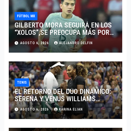
FÚTBOL MX
GILBERTO MORA SEGUIRÁ EN LOS
“XOLOS”,SE PREOCUPA MÁS POR
JUGAR EN SU EQUIPO.
AGOSTO 6, 2026
ALEJANDRO DELFIN
TENIS
EL RETORNO DEL DÚO DINÁMICO:
SERENA Y VENUS WILLIAMS
DISPUTARÁN LOS DOBLES EN
AGOSTO 6, 2026
KARINA ELIAN
CINCINNATI 2026