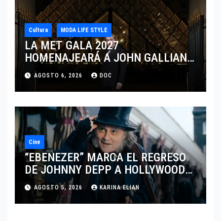
Cultura
MODA LIFE STYLE
LA MET GALA 2027
HOMENAJEARÁ A JOHN GALLIANO
MARCANDO EL REGRESO DEL REY
AGOSTO 6, 2026
DOC
DEL DRAMATISMO
Cine
“EBENEZER” MARCA EL REGRESO
DE JOHNNY DEPP A HOLLYWOOD
TRAS SU PASO POR EL CINE
AGOSTO 5, 2026
KARINA ELIAN
INDEPENDIENTE EUROPEO