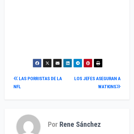
Navegación
LAS PORRISTAS DE LA
LOS JEFES ASEGURAN A
NFL
WATKINS
de
entradas
Por
Rene Sánchez