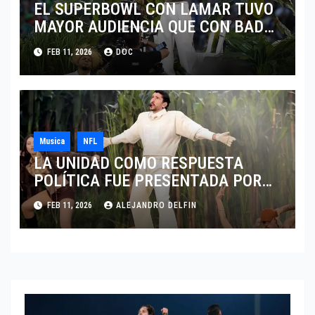
EL SUPERBOWL CON LAMAR TUVO
MAYOR AUDIENCIA QUE CON BAD
BUNNY
FEB 11, 2026
DOC
Musica
NFL
LA UNIDAD COMO RESPUESTA
POLÍTICA FUE PRESENTADA POR
BAD BUNNY EN EL SUPER BOWL LX
FEB 11, 2026
ALEJANDRO DELFIN