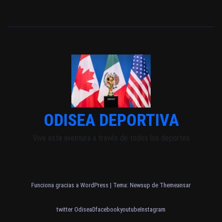
ODISEA DEPORTIVA
Vive esta aventura a través de todos los deportes
Funciona gracias a WordPress
|
Tema: Newsup de
Themeansar
twitter OdiseaD
facebook
youtube
Instagram