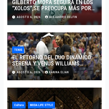
GILBERTO MORA SEGUIRÁ EN LOS
“XOLOS”,SE PREOCUPA MÁS POR
JUGAR EN SU EQUIPO.
AGOSTO 6, 2026
ALEJANDRO DELFIN
TENIS
EL RETORNO DEL DÚO DINÁMICO:
SERENA Y VENUS WILLIAMS
DISPUTARÁN LOS DOBLES EN
AGOSTO 6, 2026
KARINA ELIAN
CINCINNATI 2026
Cultura
MODA LIFE STYLE