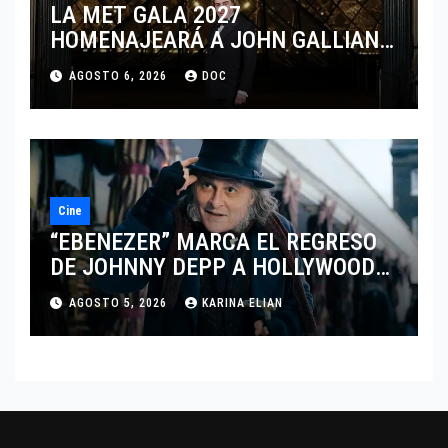
LA MET GALA 2027
HOMENAJEARÁ A JOHN GALLIANO
MARCANDO EL REGRESO DEL REY
AGOSTO 6, 2026
DOC
DEL DRAMATISMO
Cine
“EBENEZER” MARCA EL REGRESO
DE JOHNNY DEPP A HOLLYWOOD
TRAS SU PASO POR EL CINE
AGOSTO 5, 2026
KARINA ELIAN
INDEPENDIENTE EUROPEO