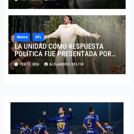
Musica
NFL
LA UNIDAD COMO RESPUESTA
POLÍTICA FUE PRESENTADA POR
BAD BUNNY EN EL SUPER BOWL LX
FEB 11, 2026
ALEJANDRO DELFIN