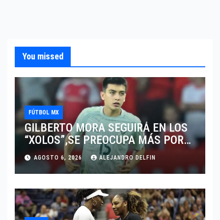
You missed
FÚTBOL MX
GILBERTO MORA SEGUIRÁ EN LOS
“XOLOS”,SE PREOCUPA MÁS POR
JUGAR EN SU EQUIPO.
AGOSTO 6, 2026
ALEJANDRO DELFIN