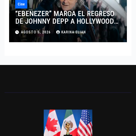
Cine
“EBENEZER” MARCA EL REGRESO
DE JOHNNY DEPP A HOLLYWOOD
TRAS SU PASO POR EL CINE
AGOSTO 5, 2026
KARINA ELIAN
INDEPENDIENTE EUROPEO