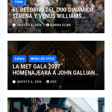
TENIS
EL RETORNO DEL DÚO DINÁMICO:
SERENA Y VENUS WILLIAMS
DISPUTARÁN LOS DOBLES EN
AGOSTO 6, 2026
KARINA ELIAN
CINCINNATI 2026
Cultura
MODA LIFE STYLE
LA MET GALA 2027
HOMENAJEARÁ A JOHN GALLIANO
MARCANDO EL REGRESO DEL REY
AGOSTO 6, 2026
DOC
DEL DRAMATISMO