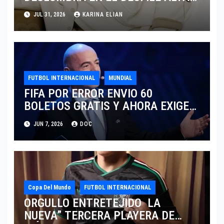
SARTORIA DE DOLCE & GABBANA
JUL 31, 2026
KARINA ELIAN
TRAS EL MUNDIAL 2026
FUTBOL INTERNACIONAL
MUNDIAL
FIFA POR ERROR ENVIO 60
BOLETOS GRATIS Y AHORA EXIGE
COBRO.
JUN 7, 2026
DOC
Copa Del Mundo
FUTBOL INTERNACIONAL
ORGULLO ENTRETEJIDO LA
NUEVA” TERCERA PLAYERA DE