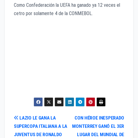
Como Confederación la UEFA ha ganado ya 12 veces el
cetro por solamente 4 de la CONMEBOL.
CAMPEONES EUROPEOS:
REAL MADRID. 4
BARCELONA. 3
MILAN. 1
INTER MILAN. 1
BAYERN MUNICH. 1
MANCHESTER U. 1
LIVERPOOL. 1
Navegación
LAZIO LE GANA LA
CON HÉROE INESPERADO
SUPERCOPA ITALIANA A LA
MONTERREY GANÓ EL 3ER
de
JUVENTUS DE RONALDO
LUGAR DEL MUNDIAL DE