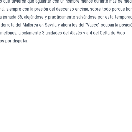
or lo que tuvieron que aguantar con un hombre menos durante más de med
enal, siempre con la presión del descenso encima, sobre todo porque ho
ma jornada 36, alejándose y prácticamente salvándose por esta temporad
errota del Mallorca en Sevilla y ahora los del “Vasco” ocupan la posici
rmellones, a solamente 3 unidades del Alavés y a 4 del Celta de Vigo
os por disputar.