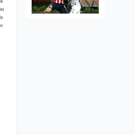
ia
ras
a.
ón