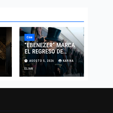
Cine
“EBENEZER” MARCA
EL REGRESO DE
7
JOHNNY DEPP A
AGOSTO 5, 2026
KARINA
HOLLYWOOD TRAS SU
PASO POR EL CINE
ELIAN
INDEPENDIENTE
EUROPEO