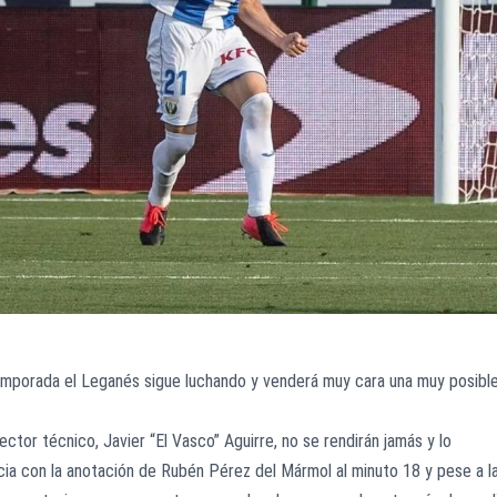
emporada el Leganés sigue luchando y venderá muy cara una muy posibl
rector técnico, Javier “El Vasco” Aguirre, no se rendirán jamás y lo
cia con la anotación de Rubén Pérez del Mármol al minuto 18 y pese a l