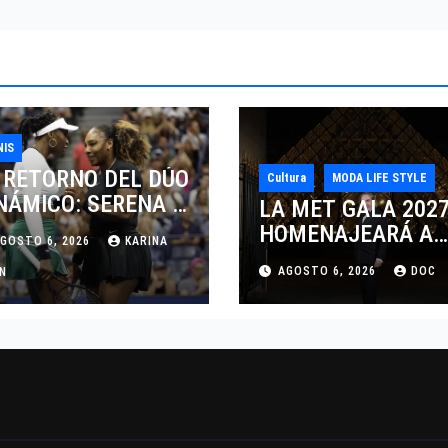
NIS
 RETORNO DEL DÚO
Cultura
MODA LIFE STYLE
NÁMICO: SERENA Y
LA MET GALA 202
NUS WILLIAMS
HOMENAJEARÁ A
GOSTO 6, 2026
KARINA
SPUTARÁN LOS
JOHN GALLIANO
AGOSTO 6, 2026
DOC
BLES EN
AN
MARCANDO EL
NCINNATI 2026
REGRESO DEL REY
DEL DRAMATISMO