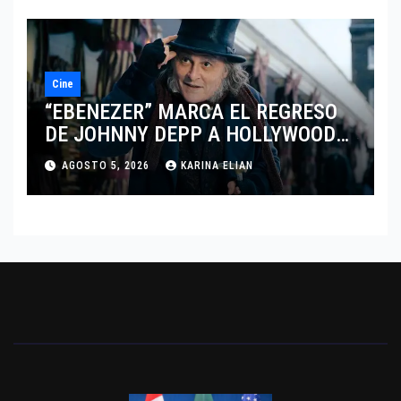
Cine
“EBENEZER” MARCA EL REGRESO
DE JOHNNY DEPP A HOLLYWOOD
TRAS SU PASO POR EL CINE
AGOSTO 5, 2026
KARINA ELIAN
INDEPENDIENTE EUROPEO