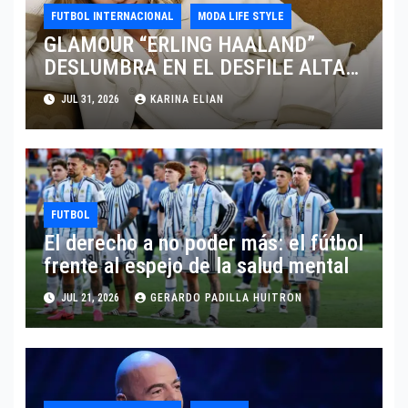
FUTBOL INTERNACIONAL
MODA LIFE STYLE
GLAMOUR “ERLING HAALAND”
DESLUMBRA EN EL DESFILE ALTA
SARTORIA DE DOLCE & GABBANA
JUL 31, 2026
KARINA ELIAN
TRAS EL MUNDIAL 2026
FUTBOL
El derecho a no poder más: el fútbol
frente al espejo de la salud mental
JUL 21, 2026
GERARDO PADILLA HUITRON