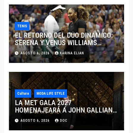
TENIS
EL RETORNO DEL DÚO DINÁMICO:
SERENA Y VENUS WILLIAMS
DISPUTARÁN LOS DOBLES EN
AGOSTO 6, 2026
KARINA ELIAN
CINCINNATI 2026
Cultura
MODA LIFE STYLE
LA MET GALA 2027
HOMENAJEARÁ A JOHN GALLIANO
MARCANDO EL REGRESO DEL REY
AGOSTO 6, 2026
DOC
DEL DRAMATISMO