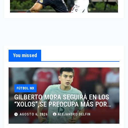
You missed
FÚTBOL MX
GILBERTO MORA SEGUIRÁ EN LOS
“XOLOS”,SE PREOCUPA MÁS POR
JUGAR EN SU EQUIPO.
AGOSTO 6, 2026
ALEJANDRO DELFIN