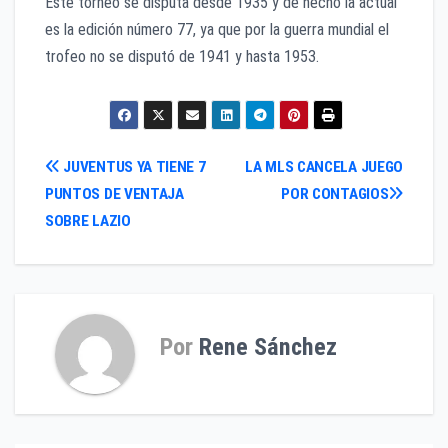
Este torneo se disputa desde 1935 y de hecho la actual
es la edición número 77, ya que por la guerra mundial el
trofeo no se disputó de 1941 y hasta 1953.
Navegación
JUVENTUS YA TIENE 7
LA MLS CANCELA JUEGO
PUNTOS DE VENTAJA
POR CONTAGIOS
de
SOBRE LAZIO
entradas
Por
Rene Sánchez