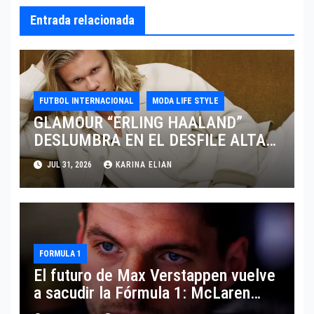
Entrada relacionada
FUTBOL INTERNACIONAL
MODA LIFE STYLE
GLAMOUR “ERLING HAALAND”
DESLUMBRA EN EL DESFILE ALTA
SARTORIA DE DOLCE & GABBANA
JUL 31, 2026
KARINA ELIAN
TRAS EL MUNDIAL 2026
FORMULA 1
El futuro de Max Verstappen vuelve
a sacudir la Fórmula 1: McLaren
aparece como posible destino