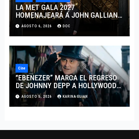
LA MET GALA 2027
HOMENAJEARÁ A JOHN GALLIANO
MARCANDO EL REGRESO DEL REY
AGOSTO 6, 2026
DOC
DEL DRAMATISMO
Cine
“EBENEZER” MARCA EL REGRESO
DE JOHNNY DEPP A HOLLYWOOD
TRAS SU PASO POR EL CINE
AGOSTO 5, 2026
KARINA ELIAN
INDEPENDIENTE EUROPEO