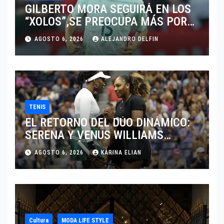
GILBERTO MORA SEGUIRÁ EN LOS
“XOLOS”,SE PREOCUPA MÁS POR
JUGAR EN SU EQUIPO.
AGOSTO 6, 2026
ALEJANDRO DELFIN
TENIS
EL RETORNO DEL DÚO DINÁMICO:
SERENA Y VENUS WILLIAMS
DISPUTARÁN LOS DOBLES EN
AGOSTO 6, 2026
KARINA ELIAN
CINCINNATI 2026
Cultura
MODA LIFE STYLE