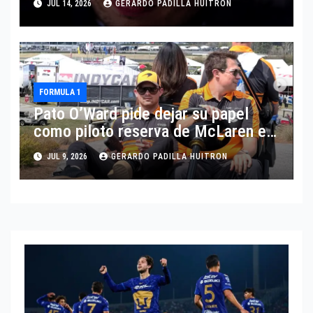
JUL 14, 2026
GERARDO PADILLA HUITRON
FORMULA 1
Pato O’Ward pide dejar su papel
como piloto reserva de McLaren en
Fórmula 1
JUL 9, 2026
GERARDO PADILLA HUITRON