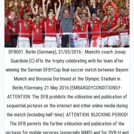
DFB001. Berlin (Germany), 21/05/2016.- Munich's coach Josep
Guardiola (C) lifts the trophy celebrating with his team after
winning the German DFB†Cup final soccer match between Bayern
Munich and Borussia Dortmund at the Olympic Stadium in
Berlin,†Germany, 21 May 2016.(EMBARGO†CONDITIONS†-
ATTENTION: The DFB prohibits the utilisation and publication of
sequential pictures on the internet and other online media during
the match (including half-time). ATTENTION: BLOCKING PERIOD!
The DFB permits the further utilisation and publication of the
pictures for mobile services (especially MMS) and for DVB-H and