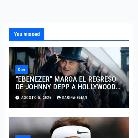
You missed
Cine
“EBENEZER” MARCA EL REGRESO
DE JOHNNY DEPP A HOLLYWOOD
TRAS SU PASO POR EL CINE
AGOSTO 5, 2026
KARINA ELIAN
INDEPENDIENTE EUROPEO