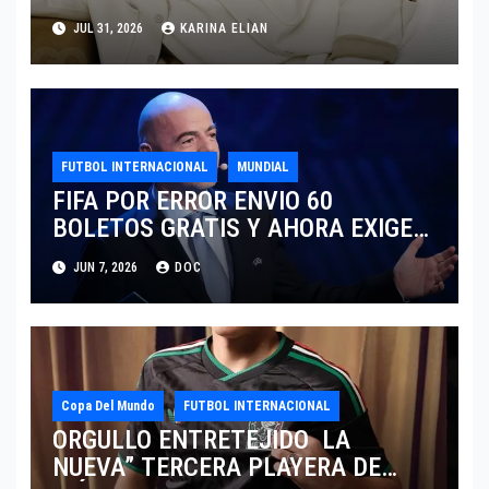
SARTORIA DE DOLCE & GABBANA
JUL 31, 2026
KARINA ELIAN
TRAS EL MUNDIAL 2026
FUTBOL INTERNACIONAL
MUNDIAL
FIFA POR ERROR ENVIO 60
BOLETOS GRATIS Y AHORA EXIGE
COBRO.
JUN 7, 2026
DOC
Copa Del Mundo
FUTBOL INTERNACIONAL
ORGULLO ENTRETEJIDO LA
NUEVA” TERCERA PLAYERA DE