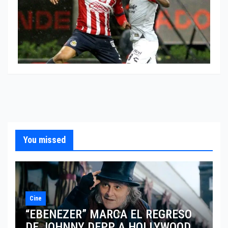
You missed
Cine
“EBENEZER” MARCA EL REGRESO
DE JOHNNY DEPP A HOLLYWOOD