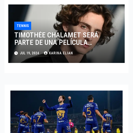
TENNIS
TIMOTHÉE CHALAMET SERÁ
PARTE DE UNA PELÍCULA
ADENTRADA EN EL MUNDO DEL
JUL 19, 2024
KARINA ELIAN
PING PONG