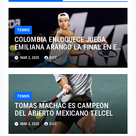
TENNIS
COLOMBIA ENLOQUECE JUEGA
EMILIANA ARANGO LA FINAL EN EL
ABIERTO DE MERIDA
MAR 2, 2025
DOC
TENNIS
TOMAS MACHAC ES CAMPEÓN
DEL ABIERTO MEXICANO TELCEL
MAR 2, 2025
DOC