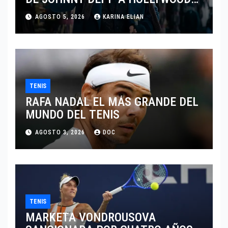
TRAS SU PASO POR EL CINE
AGOSTO 5, 2026
KARINA ELIAN
INDEPENDIENTE EUROPEO
TENIS
RAFA NADAL EL MÁS GRANDE DEL
MUNDO DEL TENIS
AGOSTO 3, 2026
DOC
TENIS
MARKETA VONDROUSOVA