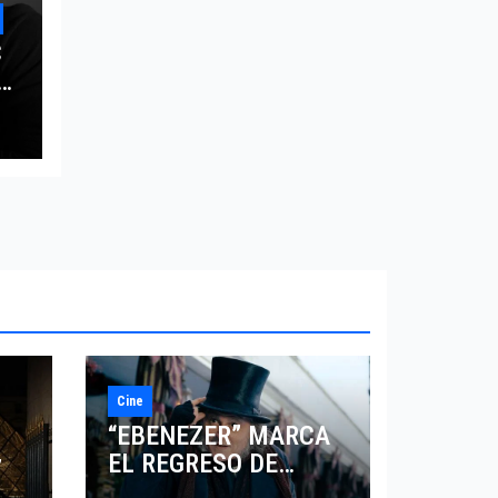
C
L
LA
Cine
“EBENEZER” MARCA
EL REGRESO DE
7
JOHNNY DEPP A