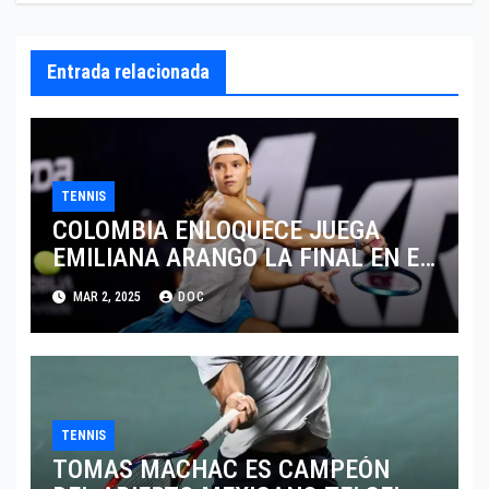
Entrada relacionada
TENNIS
COLOMBIA ENLOQUECE JUEGA
EMILIANA ARANGO LA FINAL EN EL
ABIERTO DE MERIDA
MAR 2, 2025
DOC
TENNIS
TOMAS MACHAC ES CAMPEÓN