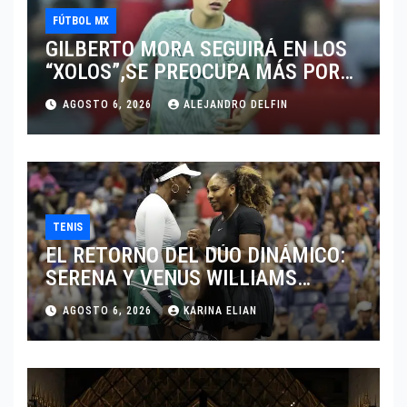
FÚTBOL MX
GILBERTO MORA SEGUIRÁ EN LOS
“XOLOS”,SE PREOCUPA MÁS POR
JUGAR EN SU EQUIPO.
AGOSTO 6, 2026
ALEJANDRO DELFIN
TENIS
EL RETORNO DEL DÚO DINÁMICO:
SERENA Y VENUS WILLIAMS
DISPUTARÁN LOS DOBLES EN
AGOSTO 6, 2026
KARINA ELIAN
CINCINNATI 2026