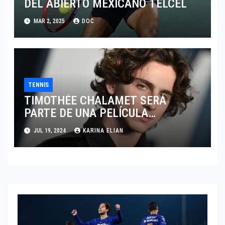
DEL ABIERTO MEXICANO TELCEL
MAR 2, 2025
DOC
TENNIS
TIMOTHÉE CHALAMET SERÁ
PARTE DE UNA PELÍCULA
ADENTRADA EN EL MUNDO DEL
JUL 19, 2024
KARINA ELIAN
PING PONG