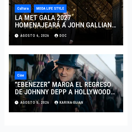
Cultura
MODA LIFE STYLE
LA MET GALA 2027
HOMENAJEARÁ A JOHN GALLIANO
MARCANDO EL REGRESO DEL REY
AGOSTO 6, 2026
DOC
DEL DRAMATISMO
Cine
“EBENEZER” MARCA EL REGRESO
DE JOHNNY DEPP A HOLLYWOOD
TRAS SU PASO POR EL CINE
AGOSTO 5, 2026
KARINA ELIAN
INDEPENDIENTE EUROPEO