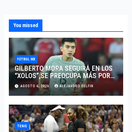
You missed
FÚTBOL MX
GILBERTO MORA SEGUIRÁ EN LOS
“XOLOS”,SE PREOCUPA MÁS POR
JUGAR EN SU EQUIPO.
AGOSTO 6, 2026
ALEJANDRO DELFIN
TENIS