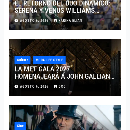
EL RETORNO DEL DÚO DINÁMICO:
SERENA Y VENUS WILLIAMS
DISPUTARÁN LOS DOBLES EN
AGOSTO 6, 2026
KARINA ELIAN
CINCINNATI 2026
Cultura
MODA LIFE STYLE
LA MET GALA 2027
HOMENAJEARÁ A JOHN GALLIANO
MARCANDO EL REGRESO DEL REY
AGOSTO 6, 2026
DOC
DEL DRAMATISMO
Cine