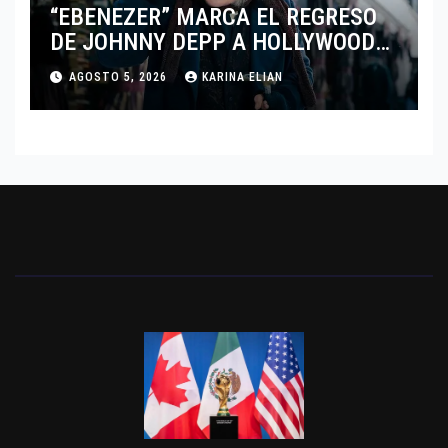
“EBENEZER” MARCA EL REGRESO
DE JOHNNY DEPP A HOLLYWOOD
TRAS SU PASO POR EL CINE
AGOSTO 5, 2026
KARINA ELIAN
INDEPENDIENTE EUROPEO