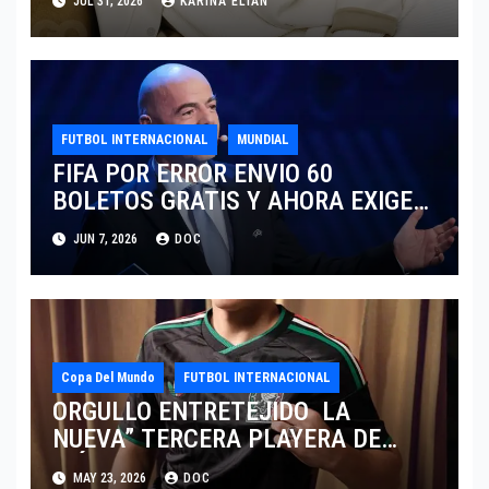
JUL 31, 2026
KARINA ELIAN
TRAS EL MUNDIAL 2026
FUTBOL INTERNACIONAL
MUNDIAL
FIFA POR ERROR ENVIO 60
BOLETOS GRATIS Y AHORA EXIGE
COBRO.
JUN 7, 2026
DOC
Copa Del Mundo
FUTBOL INTERNACIONAL
ORGULLO ENTRETEJIDO LA
NUEVA” TERCERA PLAYERA DE
MÉXICO” INGRESA AL ARCHIVO
MAY 23, 2026
DOC