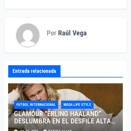
entradas
Por
Raúl Vega
Entrada relacionada
FUTBOL INTERNACIONAL
MODA LIFE STYLE
GLAMOUR “ERLING HAALAND”
DESLUMBRA EN EL DESFILE ALTA
SARTORIA DE DOLCE & GABBANA