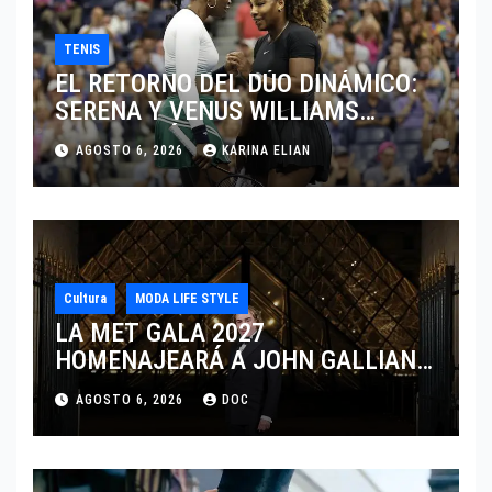
TENIS
EL RETORNO DEL DÚO DINÁMICO:
SERENA Y VENUS WILLIAMS
DISPUTARÁN LOS DOBLES EN
AGOSTO 6, 2026
KARINA ELIAN
CINCINNATI 2026
Cultura
MODA LIFE STYLE
LA MET GALA 2027
HOMENAJEARÁ A JOHN GALLIANO
MARCANDO EL REGRESO DEL REY
AGOSTO 6, 2026
DOC
DEL DRAMATISMO