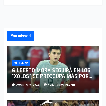
You missed
FÚTBOL MX
GILBERTO MORA SEGUIRÁ EN LOS
“XOLOS”,SE PREOCUPA MÁS POR
JUGAR EN SU EQUIPO.
AGOSTO 6, 2026
ALEJANDRO DELFIN