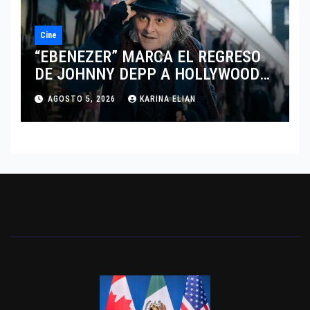
Cine
“EBENEZER” MARCA EL REGRESO
DE JOHNNY DEPP A HOLLYWOOD
TRAS SU PASO POR EL CINE
AGOSTO 5, 2026
KARINA ELIAN
INDEPENDIENTE EUROPEO