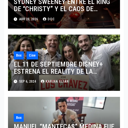
SYDNEY SWEENEY ENTRE EL RING
DE “CHRISTY” Y EL CAOS DE
“EUPHORIA”
ABR 20, 2026
DOC
Box
Cine
EL 11 DE SEPTIEMBRE DISNEY+
ESTRENA EL REALITY DE LA
LEYENDA DEL BOXEO MEXICANO
SEP 6, 2024
KARINA ELIAN
“LOS CHÁVEZ”
Box
MANUEL “MANTECAS” MEDINA FUE