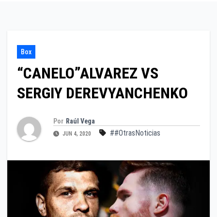
Box
“CANELO”ALVAREZ VS
SERGIY DEREVYANCHENKO
Por
Raúl Vega
##OtrasNoticias
JUN 4, 2020