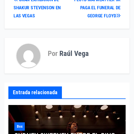
Navegación
SHAKUR STEVENSON EN
PAGA EL FUNERAL DE
de
LAS VEGAS
GEORGE FLOYD
entradas
Por
Raúl Vega
Entrada relacionada
Box