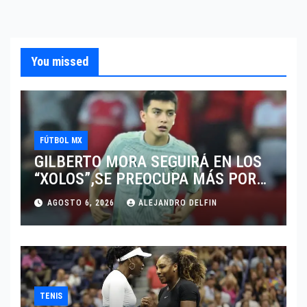
You missed
FÚTBOL MX
GILBERTO MORA SEGUIRÁ EN LOS
“XOLOS”,SE PREOCUPA MÁS POR
JUGAR EN SU EQUIPO.
AGOSTO 6, 2026
ALEJANDRO DELFIN
TENIS