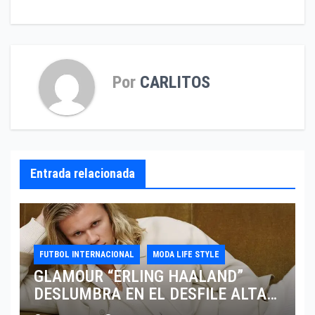
Por
CARLITOS
Entrada relacionada
FUTBOL INTERNACIONAL
MODA LIFE STYLE
GLAMOUR “ERLING HAALAND”
DESLUMBRA EN EL DESFILE ALTA
SARTORIA DE DOLCE & GABBANA