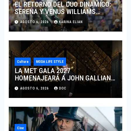
EL RETORNO DEL DÚO DINÁMICO:
SERENA Y VENUS WILLIAMS
DISPUTARÁN LOS DOBLES EN
AGOSTO 6, 2026
KARINA ELIAN
CINCINNATI 2026
Cultura
MODA LIFE STYLE
LA MET GALA 2027
HOMENAJEARÁ A JOHN GALLIANO
MARCANDO EL REGRESO DEL REY
AGOSTO 6, 2026
DOC
DEL DRAMATISMO
Cine