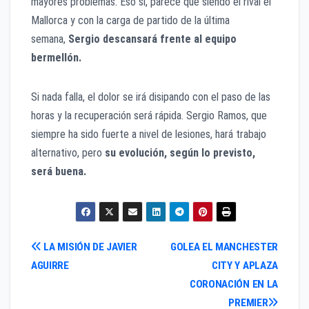
mayores problemas. Eso sí, parece que siendo el rival el
Mallorca y con la carga de partido de la última
semana,
Sergio descansará frente al equipo
bermellón.
Si nada falla, el dolor se irá disipando con el paso de las
horas y la recuperación será rápida. Sergio Ramos, que
siempre ha sido fuerte a nivel de lesiones, hará trabajo
alternativo, pero
su evolución, según lo previsto,
será buena.
Navegación
LA MISIÓN DE JAVIER
GOLEA EL MANCHESTER
AGUIRRE
CITY Y APLAZA
de
CORONACIÓN EN LA
entradas
PREMIER