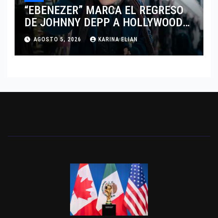
“EBENEZER” MARCA EL REGRESO
DE JOHNNY DEPP A HOLLYWOOD
TRAS SU PASO POR EL CINE
AGOSTO 5, 2026
KARINA ELIAN
INDEPENDIENTE EUROPEO