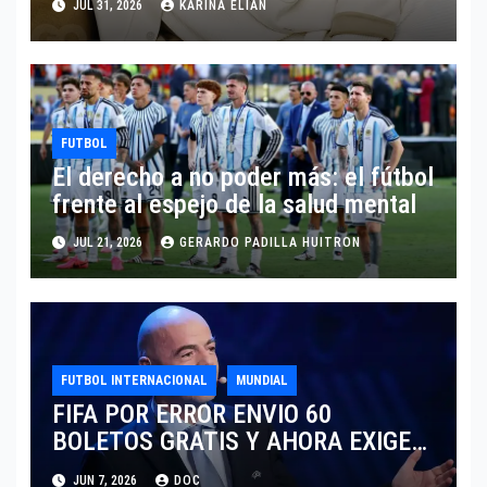
JUL 31, 2026
KARINA ELIAN
TRAS EL MUNDIAL 2026
FUTBOL
El derecho a no poder más: el fútbol
frente al espejo de la salud mental
JUL 21, 2026
GERARDO PADILLA HUITRON
FUTBOL INTERNACIONAL
MUNDIAL
FIFA POR ERROR ENVIO 60
BOLETOS GRATIS Y AHORA EXIGE
COBRO.
JUN 7, 2026
DOC