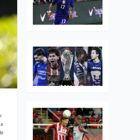
r
 a
de