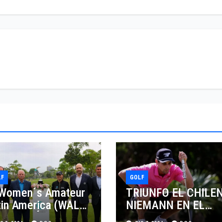
LF
GOLF
 Women´s Amateur
TRIUNFO EL CHILE
tin America (WALA)
NIEMANN EN EL
 JUGARÁ EN
ABIERTO PIF SAUDI