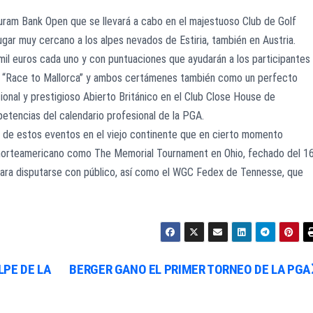
Euram Bank Open que se llevará a cabo en el majestuoso Club de Golf
ar muy cercano a los alpes nevados de Estiria, también en Austria.
il euros cada uno y con puntuaciones que ayudarán a los participantes
” y “Race to Mallorca” y ambos certámenes también como un perfecto
adicional y prestigioso Abierto Británico en el Club Close House de
petencias del calendario profesional de la PGA.
 de estos eventos en el viejo continente que en cierto momento
io norteamericano como The Memorial Tournament en Ohio, fechado del 1
o para disputarse con público, así como el WGC Fedex de Tennesse, que
PE DE LA
BERGER GANO EL PRIMER TORNEO DE LA PGA