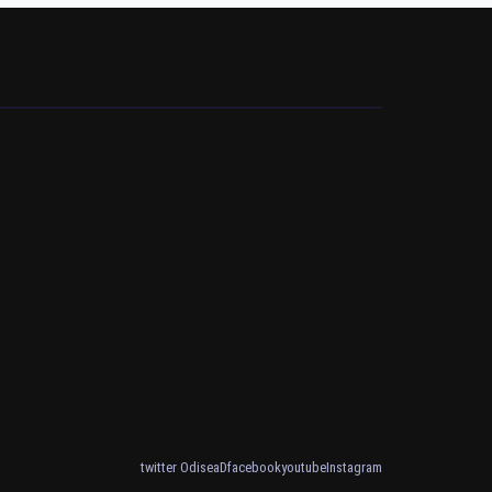
twitter OdiseaD
facebook
youtube
Instagram