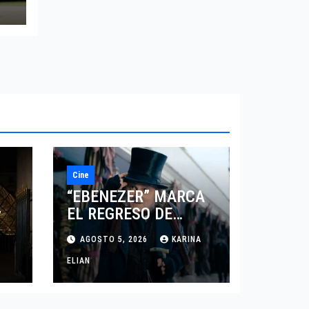
Cine
“EBENEZER” MARCA
EL REGRESO DE
7
JOHNNY DEPP A
AGOSTO 5, 2026
KARINA
HOLLYWOOD TRAS SU
PASO POR EL CINE
ELIAN
INDEPENDIENTE
EUROPEO