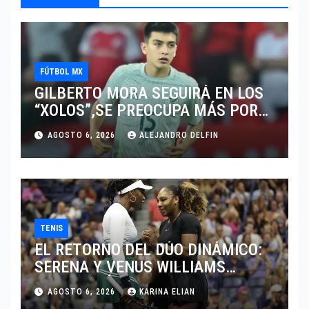
FÚTBOL MX
GILBERTO MORA SEGUIRÁ EN LOS
“XOLOS”,SE PREOCUPA MÁS POR
JUGAR EN SU EQUIPO.
AGOSTO 6, 2026
ALEJANDRO DELFIN
TENIS
EL RETORNO DEL DÚO DINÁMICO:
SERENA Y VENUS WILLIAMS
DISPUTARÁN LOS DOBLES EN
AGOSTO 6, 2026
KARINA ELIAN
CINCINNATI 2026