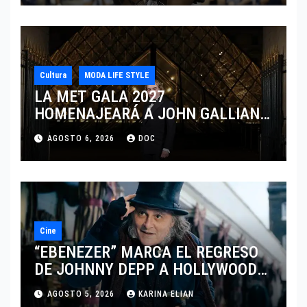
Cultura
MODA LIFE STYLE
LA MET GALA 2027
HOMENAJEARÁ A JOHN GALLIANO
MARCANDO EL REGRESO DEL REY
AGOSTO 6, 2026
DOC
DEL DRAMATISMO
Cine
“EBENEZER” MARCA EL REGRESO
DE JOHNNY DEPP A HOLLYWOOD
TRAS SU PASO POR EL CINE
AGOSTO 5, 2026
KARINA ELIAN
INDEPENDIENTE EUROPEO