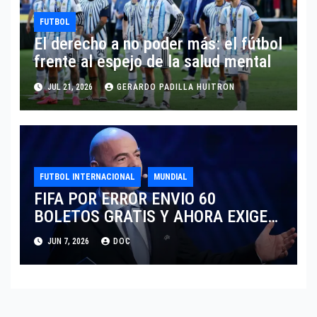
FUTBOL
El derecho a no poder más: el fútbol
frente al espejo de la salud mental
JUL 21, 2026
GERARDO PADILLA HUITRON
FUTBOL INTERNACIONAL
MUNDIAL
FIFA POR ERROR ENVIO 60
BOLETOS GRATIS Y AHORA EXIGE
COBRO.
JUN 7, 2026
DOC