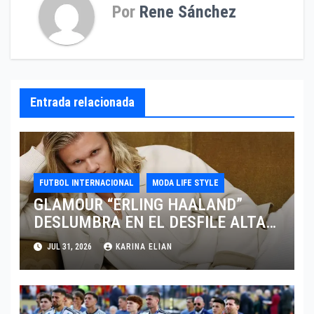
Por
Rene Sánchez
Entrada relacionada
FUTBOL INTERNACIONAL
MODA LIFE STYLE
GLAMOUR “ERLING HAALAND”
DESLUMBRA EN EL DESFILE ALTA
SARTORIA DE DOLCE & GABBANA
JUL 31, 2026
KARINA ELIAN
TRAS EL MUNDIAL 2026