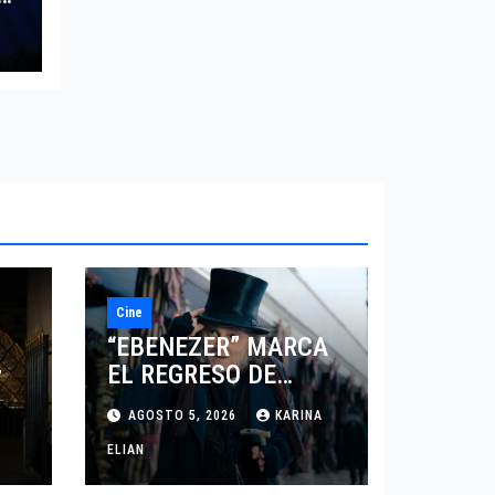
Cine
“EBENEZER” MARCA
EL REGRESO DE
7
JOHNNY DEPP A
AGOSTO 5, 2026
KARINA
HOLLYWOOD TRAS SU
PASO POR EL CINE
ELIAN
INDEPENDIENTE