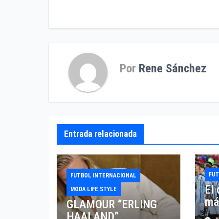
de
entradas
Por
Rene Sánchez
Entrada relacionada
FU
FUTBOL INTERNACIONAL
El
MODA LIFE STYLE
más
GLAMOUR “ERLING
al 
HAALAND”