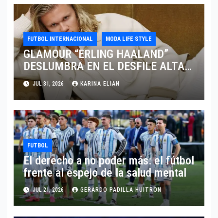
FUTBOL INTERNACIONAL
MODA LIFE STYLE
GLAMOUR “ERLING HAALAND”
DESLUMBRA EN EL DESFILE ALTA
SARTORIA DE DOLCE & GABBANA
JUL 31, 2026
KARINA ELIAN
TRAS EL MUNDIAL 2026
FUTBOL
El derecho a no poder más: el fútbol
frente al espejo de la salud mental
JUL 21, 2026
GERARDO PADILLA HUITRON