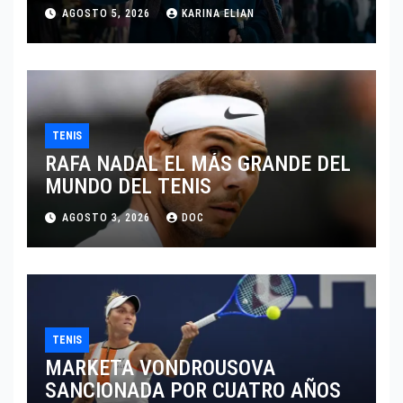
TRAS SU PASO POR EL CINE
AGOSTO 5, 2026
KARINA ELIAN
INDEPENDIENTE EUROPEO
TENIS
RAFA NADAL EL MÁS GRANDE DEL
MUNDO DEL TENIS
AGOSTO 3, 2026
DOC
TENIS
MARKETA VONDROUSOVA
SANCIONADA POR CUATRO AÑOS