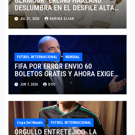
GLAMOUR “ERLING HAALAND”
DESLUMBRA EN EL DESFILE ALTA
SARTORIA DE DOLCE & GABBANA
JUL 31, 2026
KARINA ELIAN
TRAS EL MUNDIAL 2026
FUTBOL INTERNACIONAL
MUNDIAL
FIFA POR ERROR ENVIO 60
BOLETOS GRATIS Y AHORA EXIGE
COBRO.
JUN 7, 2026
DOC
Copa Del Mundo
FUTBOL INTERNACIONAL
ORGULLO ENTRETEJIDO LA