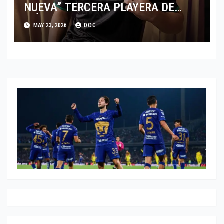
NUEVA” TERCERA PLAYERA DE
MÉXICO” INGRESA AL ARCHIVO
MAY 23, 2026
DOC
HISTÓRICO DE ADIDAS EN
ALEMANIA