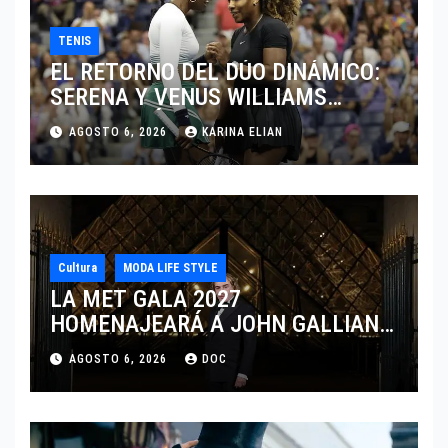
TENIS
EL RETORNO DEL DÚO DINÁMICO:
SERENA Y VENUS WILLIAMS
DISPUTARÁN LOS DOBLES EN
AGOSTO 6, 2026
KARINA ELIAN
CINCINNATI 2026
Cultura
MODA LIFE STYLE
LA MET GALA 2027
HOMENAJEARÁ A JOHN GALLIANO
MARCANDO EL REGRESO DEL REY
AGOSTO 6, 2026
DOC
DEL DRAMATISMO