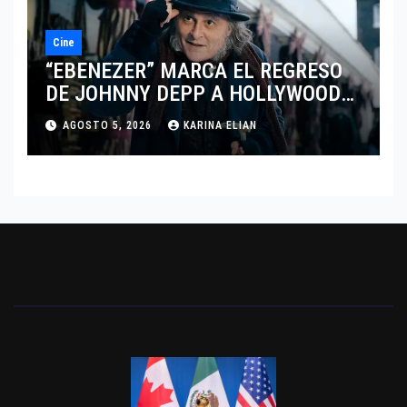
Cine
“EBENEZER” MARCA EL REGRESO
DE JOHNNY DEPP A HOLLYWOOD
TRAS SU PASO POR EL CINE
AGOSTO 5, 2026
KARINA ELIAN
INDEPENDIENTE EUROPEO