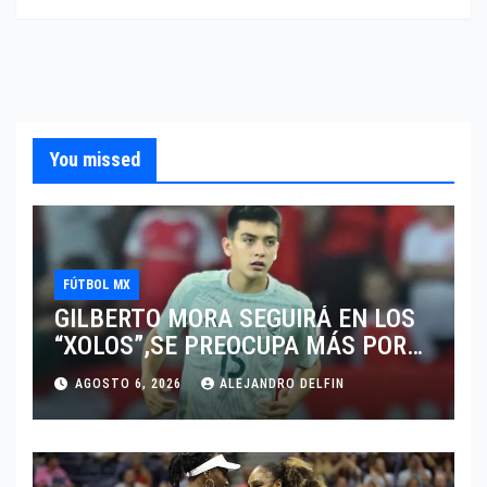
You missed
FÚTBOL MX
GILBERTO MORA SEGUIRÁ EN LOS
“XOLOS”,SE PREOCUPA MÁS POR
JUGAR EN SU EQUIPO.
AGOSTO 6, 2026
ALEJANDRO DELFIN