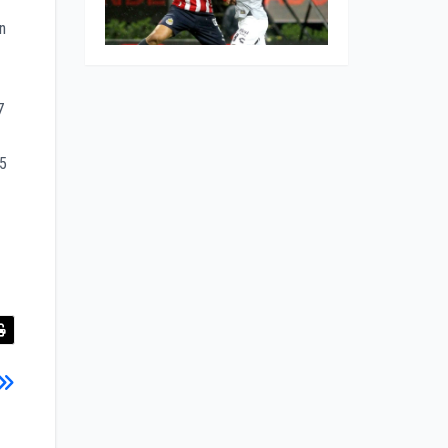
n
7
5
a)