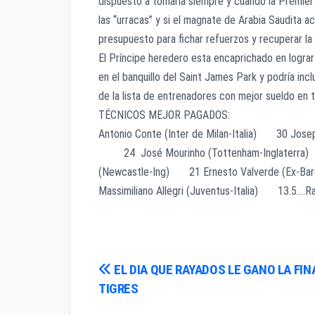
dispuesto a tomarla siempre y cuando la Premier y
las “urracas” y si el magnate de Arabia Saudita a
presupuesto para fichar refuerzos y recuperar la 
El Príncipe heredero esta encaprichado en lograr
en el banquillo del Saint James Park y podría inc
de la lista de entrenadores con mejor sueldo en 
TÉCNICOS MEJOR PAGADOS: M de
Antonio Conte (Inter de Milan-Italia) 30 Jose
24 José Mourinho (Tottenham-Inglaterra) 23
(Newcastle-Ing) 21 Ernesto Valverde (Ex-Barc
Massimiliano Allegri (Juventus-Italia) 13.5….R
Navegación
EL DIA QUE RAYADOS LE GANO LA FIN
TIGRES
de