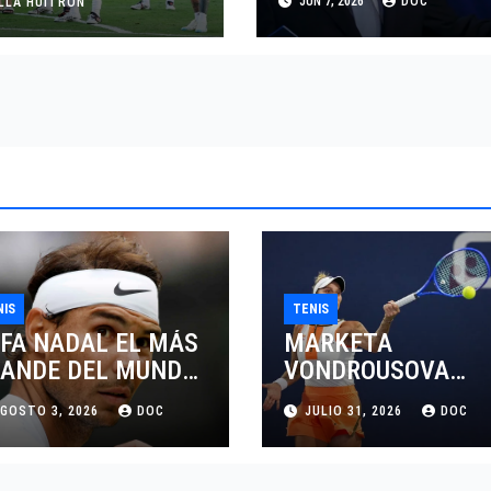
JUN 7, 2026
DOC
LLA HUITRON
EXIGE COBRO.
NIS
TENIS
FA NADAL EL MÁS
MARKETA
ANDE DEL MUNDO
VONDROUSOVA
L TENIS
SANCIONADA POR
GOSTO 3, 2026
DOC
JULIO 31, 2026
DOC
CUATRO AÑOS