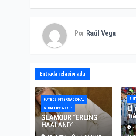
entradas
Por
Raúl Vega
Entrada relacionada
FU
FUTBOL INTERNACIONAL
El
MODA LIFE STYLE
más
GLAMOUR “ERLING
al 
HAALAND”
JU
me
DESLUMBRA EN EL