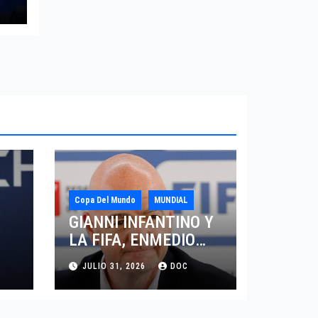
Copa Del Mundo
MUNDIAL
GIANNI INFANTINO Y
LA FIFA, ENMEDIO
DEL HURACAN
JULIO 31, 2026
DOC