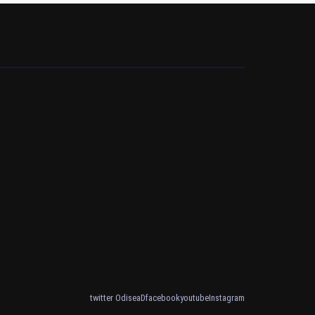
twitter OdiseaD
facebook
youtube
Instagram