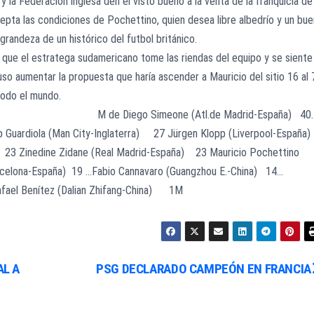
 la Federación inglesa den el visto bueno a la venta de la franquicia de
cepta las condiciones de Pochettino, quien desea libre albedrío y un bue
grandeza de un histórico del futbol británico.
 que el estratega sudamericano tome las riendas del equipo y se siente
luso aumentar la propuesta que haría ascender a Mauricio del sitio 16 al 
todo el mundo.
 Diego Simeone (Atl.de Madrid-España) 40.
p Guardiola (Man City-Inglaterra) 27 Jürgen Klopp (Liverpool-Españ
 Zinedine Zidane (Real Madrid-España) 23 Mauricio Pochettino
elona-España) 19 …Fabio Cannavaro (Guangzhou E.-China) 14…
afael Benítez (Dalian Zhifang-China) 1M
AL A
PSG DECLARADO CAMPEÓN EN FRANCIA