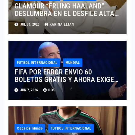
GLAMOUR “ERLING HAALAND”
DESLUMBRA EN EL DESFILE ALTA
SARTORIA DE DOLCE & GABBANA
JUL 31, 2026
KARINA ELIAN
TRAS EL MUNDIAL 2026
FUTBOL INTERNACIONAL
MUNDIAL
FIFA POR ERROR ENVIO 60
BOLETOS GRATIS Y AHORA EXIGE
COBRO.
JUN 7, 2026
DOC
Copa Del Mundo
FUTBOL INTERNACIONAL