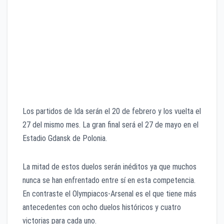
Brujas (BEL) vs Manchester United (ING)
Ludogorets (BUL) vs Inter de Milán (ITA)
Eintracht Frankfurt (ALE) vs Salzburgo (AUS)
Shakhtar Donetsk (UCR) vs Benfica (POR)
Wolfsburgo (ALE) vs Malmoe (SUE)
Roma (ITA) vs Gent (BEL)
Rangers (ESC) vs Sporting de Braga (POR)
Los partidos de Ida serán el 20 de febrero y los vuelta el
27 del mismo mes. La gran final será el 27 de mayo en el
Estadio Gdansk de Polonia.
La mitad de estos duelos serán inéditos ya que muchos
nunca se han enfrentado entre sí en esta competencia.
En contraste el Olympiacos-Arsenal es el que tiene más
antecedentes con ocho duelos históricos y cuatro
victorias para cada uno.