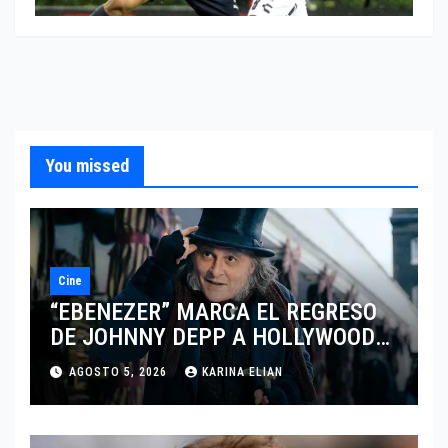
You missed
Cine
“EBENEZER” MARCA EL REGRESO
DE JOHNNY DEPP A HOLLYWOOD
TRAS SU PASO POR EL CINE
AGOSTO 5, 2026
KARINA ELIAN
INDEPENDIENTE EUROPEO