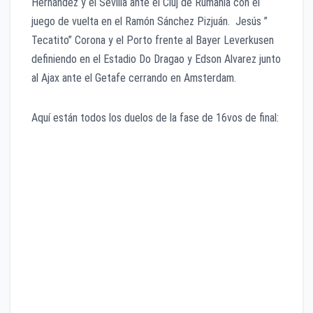
Hernández y el Sevilla ante el Cluj de Rumania con el
juego de vuelta en el Ramón Sánchez Pizjuán. Jesús ”
Tecatito” Corona y el Porto frente al Bayer Leverkusen
definiendo en el Estadio Do Dragao y Edson Alvarez junto
al Ajax ante el Getafe cerrando en Amsterdam.
Aquí están todos los duelos de la fase de 16vos de final:
Wolverhanpton (ING) vs Espanyol (ESP)
Sporting de Lisboa (POR) vs Istanbul (TUR)
Getafe (ESP) vs Ajax (HOL)
Bayer Leverkusen (ALE) vs Porto (POR)
Copenhague (DIN) vs Celtic (ESC)
Apoel (CHI) vs Basilea (SUI)
Cluj (RUM) vs Sevilla (ESP)
Olympiacos (GRE) vs Arsenal (ING)
AZ Alkmaar (HOL) vs Lask Linz (AUS)