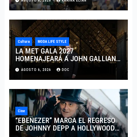
AGOSTO 6, 2026
KARINA ELIAN
CINCINNATI 2026
Cultura
MODA LIFE STYLE
LA MET GALA 2027
HOMENAJEARÁ A JOHN GALLIANO
MARCANDO EL REGRESO DEL REY
AGOSTO 6, 2026
DOC
DEL DRAMATISMO
Cine
“EBENEZER” MARCA EL REGRESO
DE JOHNNY DEPP A HOLLYWOOD
TRAS SU PASO POR EL CINE