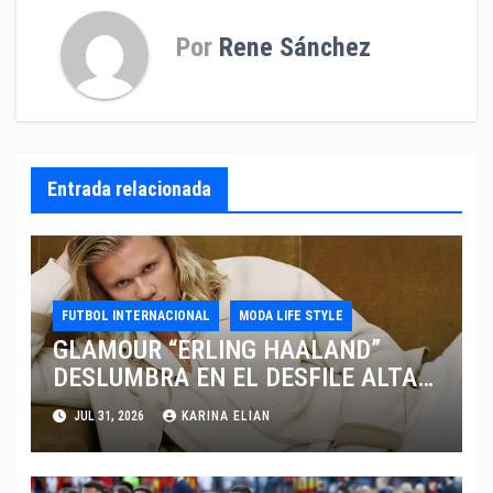
Por
Rene Sánchez
Entrada relacionada
FUTBOL INTERNACIONAL
MODA LIFE STYLE
GLAMOUR “ERLING HAALAND”
DESLUMBRA EN EL DESFILE ALTA
SARTORIA DE DOLCE & GABBANA
JUL 31, 2026
KARINA ELIAN
TRAS EL MUNDIAL 2026