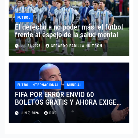
FUTBOL
El derecho a no poder más: el fútbol
frente al espejo de la salud mental
JUL 21, 2026
GERARDO PADILLA HUITRON
FUTBOL INTERNACIONAL
MUNDIAL
FIFA POR ERROR ENVIO 60
BOLETOS GRATIS Y AHORA EXIGE
COBRO.
JUN 7, 2026
DOC