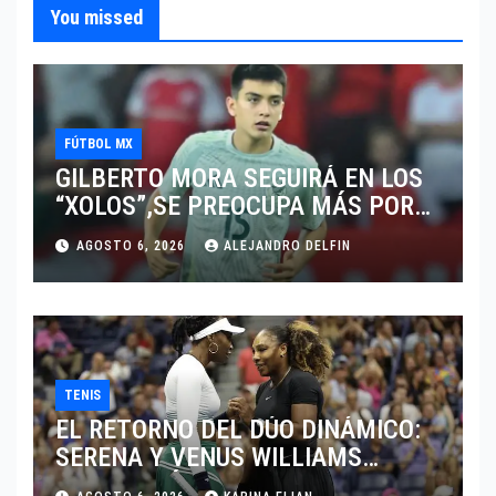
You missed
FÚTBOL MX
GILBERTO MORA SEGUIRÁ EN LOS
“XOLOS”,SE PREOCUPA MÁS POR
JUGAR EN SU EQUIPO.
AGOSTO 6, 2026
ALEJANDRO DELFIN
TENIS
EL RETORNO DEL DÚO DINÁMICO:
SERENA Y VENUS WILLIAMS
DISPUTARÁN LOS DOBLES EN