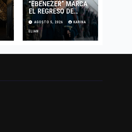
“EBENEZER” MARCA
EL REGRESO DE
7
JOHNNY DEPP A
AGOSTO 5, 2026
KARINA
HOLLYWOOD TRAS SU
PASO POR EL CINE
ELIAN
INDEPENDIENTE
EUROPEO