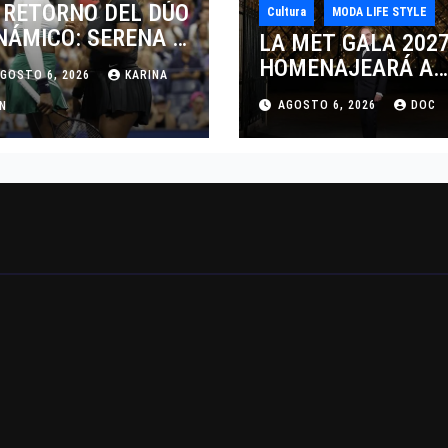
 RETORNO DEL DÚO
Cultura
MODA LIFE STYLE
NÁMICO: SERENA Y
LA MET GALA 202
NUS WILLIAMS
HOMENAJEARÁ A
GOSTO 6, 2026
KARINA
SPUTARÁN LOS
JOHN GALLIANO
AGOSTO 6, 2026
DOC
BLES EN
AN
MARCANDO EL
NCINNATI 2026
REGRESO DEL REY
DEL DRAMATISMO