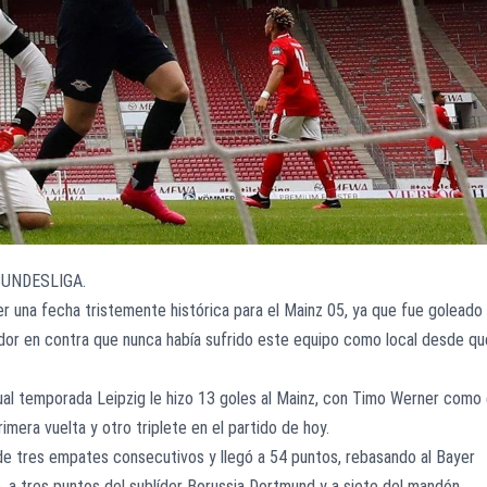
BUNDESLIGA.
er una fecha tristemente histórica para el Mainz 05, ya que fue goleado
ador en contra que nunca había sufrido este equipo como local desde qu
al temporada Leipzig le hizo 13 goles al Mainz, con Timo Werner como 
imera vuelta y otro triplete en el partido de hoy.
 de tres empates consecutivos y llegó a 54 puntos, rebasando al Bayer
, a tres puntos del sublíder Borussia Dortmund y a siete del mandón