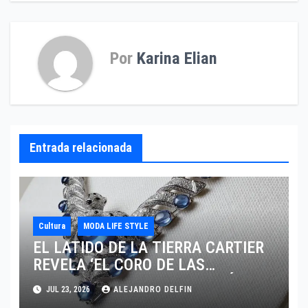
Por
Karina Elian
Entrada relacionada
Cultura
MODA LIFE STYLE
EL LATIDO DE LA TIERRA CARTIER
REVELA ‘EL CORO DE LAS
PIEDRAS’, SU NUEVA SINFONÍA DE
JUL 23, 2026
ALEJANDRO DELFIN
ALTA JOYERÍA