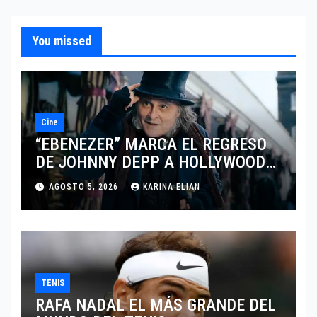
You missed
Cine
“EBENEZER” MARCA EL REGRESO
DE JOHNNY DEPP A HOLLYWOOD
TRAS SU PASO POR EL CINE
AGOSTO 5, 2026
KARINA ELIAN
INDEPENDIENTE EUROPEO
TENIS
RAFA NADAL EL MÁS GRANDE DEL