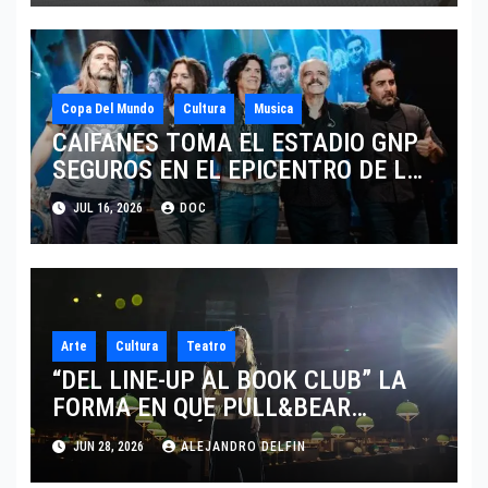
Copa Del Mundo
Cultura
Musica
CAIFANES TOMA EL ESTADIO GNP
SEGUROS EN EL EPICENTRO DE LA
IDENTIDAD MEXICANA
JUL 16, 2026
DOC
Arte
Cultura
Teatro
“DEL LINE-UP AL BOOK CLUB” LA
FORMA EN QUE PULL&BEAR
TRANSFORMÓ UN CONCIERTO EN
JUN 28, 2026
ALEJANDRO DELFIN
PARÍS EN EL CLUB DE LECTURA