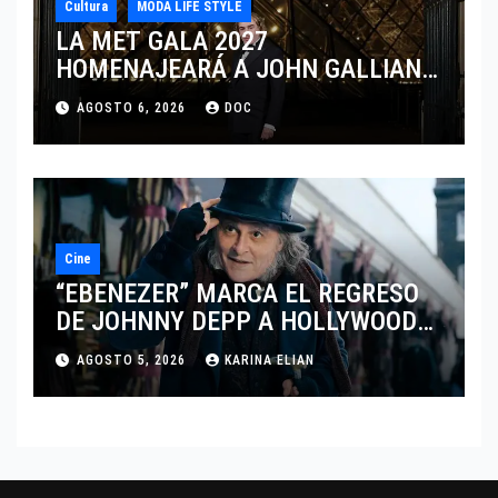
Cultura
MODA LIFE STYLE
LA MET GALA 2027
HOMENAJEARÁ A JOHN GALLIANO
MARCANDO EL REGRESO DEL REY
AGOSTO 6, 2026
DOC
DEL DRAMATISMO
Cine
“EBENEZER” MARCA EL REGRESO
DE JOHNNY DEPP A HOLLYWOOD
TRAS SU PASO POR EL CINE
AGOSTO 5, 2026
KARINA ELIAN
INDEPENDIENTE EUROPEO