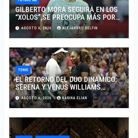
GILBERTO MORA SEGUIRÁ EN LOS
“XOLOS”,SE PREOCUPA MÁS POR
JUGAR EN SU EQUIPO.
AGOSTO 6, 2026
ALEJANDRO DELFIN
TENIS
EL RETORNO DEL DÚO DINÁMICO:
SERENA Y VENUS WILLIAMS
DISPUTARÁN LOS DOBLES EN
AGOSTO 6, 2026
KARINA ELIAN
CINCINNATI 2026