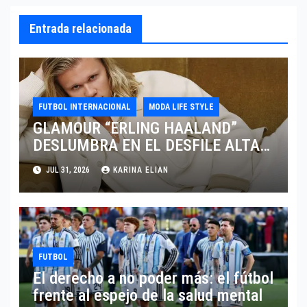
Entrada relacionada
FUTBOL INTERNACIONAL
MODA LIFE STYLE
GLAMOUR “ERLING HAALAND”
DESLUMBRA EN EL DESFILE ALTA
SARTORIA DE DOLCE & GABBANA
JUL 31, 2026
KARINA ELIAN
TRAS EL MUNDIAL 2026
FUTBOL
El derecho a no poder más: el fútbol
frente al espejo de la salud mental