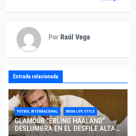
entradas
Por
Raúl Vega
Entrada relacionada
FUTBOL INTERNACIONAL
MODA LIFE STYLE
GLAMOUR “ERLING HAALAND”
DESLUMBRA EN EL DESFILE ALTA
SARTORIA DE DOLCE & GABBANA