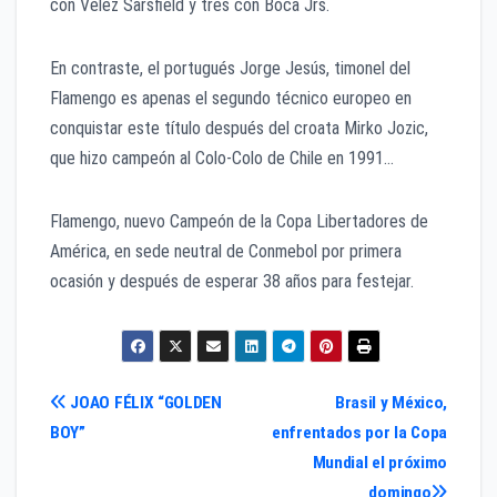
con Vélez Sarsfield y tres con Boca Jrs.
En contraste, el portugués Jorge Jesús, timonel del
Flamengo es apenas el segundo técnico europeo en
conquistar este título después del croata Mirko Jozic,
que hizo campeón al Colo-Colo de Chile en 1991…
Flamengo, nuevo Campeón de la Copa Libertadores de
América, en sede neutral de Conmebol por primera
ocasión y después de esperar 38 años para festejar.
Navegación
JOAO FÉLIX “GOLDEN
Brasil y México,
BOY”
enfrentados por la Copa
de
Mundial el próximo
domingo