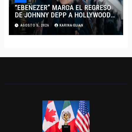
“EBENEZER” MARCA EL REGRESO
DE JOHNNY DEPP A HOLLYWOOD
TRAS SU PASO POR EL CINE
AGOSTO 5, 2026
KARINA ELIAN
INDEPENDIENTE EUROPEO