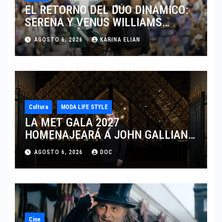
EL RETORNO DEL DÚO DINÁMICO:
SERENA Y VENUS WILLIAMS
DISPUTARÁN LOS DOBLES EN
AGOSTO 6, 2026
KARINA ELIAN
CINCINNATI 2026
Cultura
MODA LIFE STYLE
LA MET GALA 2027
HOMENAJEARÁ A JOHN GALLIANO
MARCANDO EL REGRESO DEL REY
AGOSTO 6, 2026
DOC
DEL DRAMATISMO
Cine