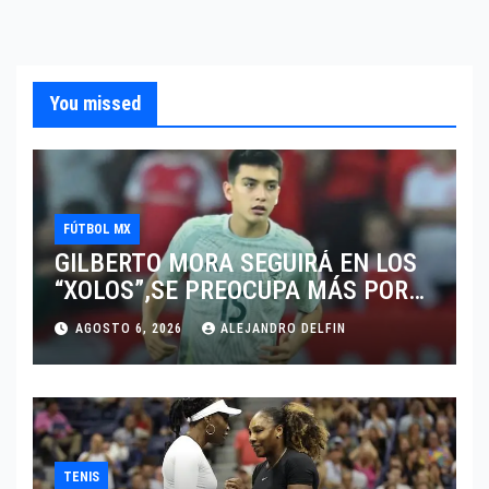
You missed
FÚTBOL MX
GILBERTO MORA SEGUIRÁ EN LOS
“XOLOS”,SE PREOCUPA MÁS POR
JUGAR EN SU EQUIPO.
AGOSTO 6, 2026
ALEJANDRO DELFIN
TENIS