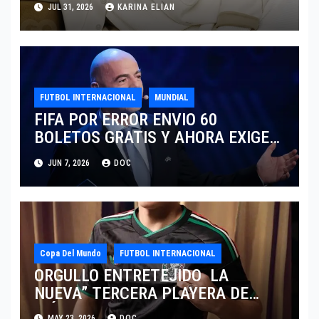
JUL 31, 2026
KARINA ELIAN
TRAS EL MUNDIAL 2026
FUTBOL INTERNACIONAL
MUNDIAL
FIFA POR ERROR ENVIO 60
BOLETOS GRATIS Y AHORA EXIGE
COBRO.
JUN 7, 2026
DOC
Copa Del Mundo
FUTBOL INTERNACIONAL
ORGULLO ENTRETEJIDO LA
NUEVA” TERCERA PLAYERA DE
MÉXICO” INGRESA AL ARCHIVO
MAY 23, 2026
DOC