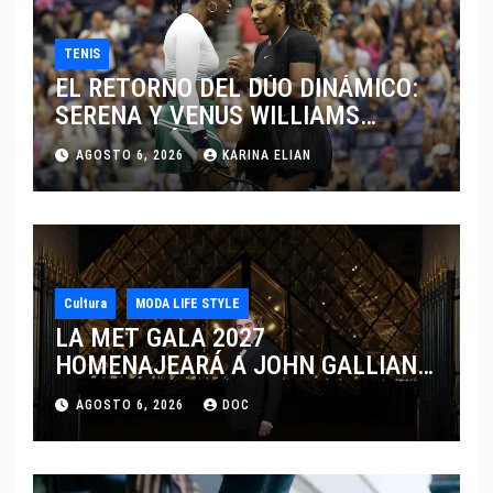
TENIS
EL RETORNO DEL DÚO DINÁMICO:
SERENA Y VENUS WILLIAMS
DISPUTARÁN LOS DOBLES EN
AGOSTO 6, 2026
KARINA ELIAN
CINCINNATI 2026
Cultura
MODA LIFE STYLE
LA MET GALA 2027
HOMENAJEARÁ A JOHN GALLIANO
MARCANDO EL REGRESO DEL REY
AGOSTO 6, 2026
DOC
DEL DRAMATISMO