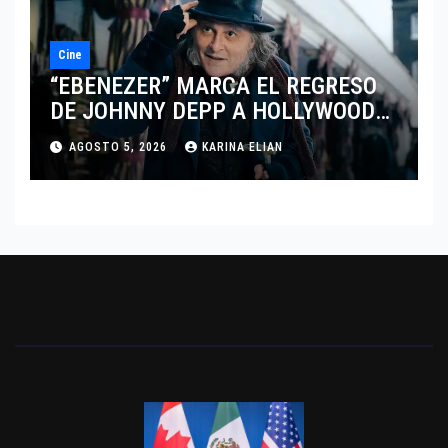
Cine
“EBENEZER” MARCA EL REGRESO
DE JOHNNY DEPP A HOLLYWOOD
TRAS SU PASO POR EL CINE
AGOSTO 5, 2026
KARINA ELIAN
INDEPENDIENTE EUROPEO