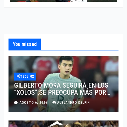
You missed
FÚTBOL MX
GILBERTO MORA SEGUIRÁ EN LOS
“XOLOS”,SE PREOCUPA MÁS POR
JUGAR EN SU EQUIPO.
AGOSTO 6, 2026
ALEJANDRO DELFIN