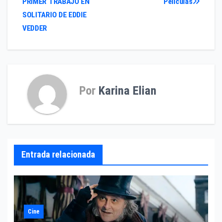
PRIMER TRABAJO EN
Películas
de
SOLITARIO DE EDDIE
entradas
VEDDER
Por
Karina Elian
Entrada relacionada
Cine