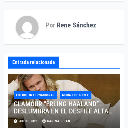
Por
Rene Sánchez
Entrada relacionada
FUTBOL INTERNACIONAL
MODA LIFE STYLE
GLAMOUR “ERLING HAALAND”
DESLUMBRA EN EL DESFILE ALTA
SARTORIA DE DOLCE & GABBANA
JUL 31, 2026
KARINA ELIAN
TRAS EL MUNDIAL 2026