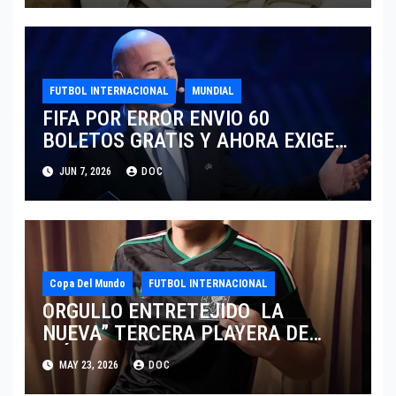
FUTBOL INTERNACIONAL
MUNDIAL
FIFA POR ERROR ENVIO 60
BOLETOS GRATIS Y AHORA EXIGE
COBRO.
JUN 7, 2026
DOC
Copa Del Mundo
FUTBOL INTERNACIONAL
ORGULLO ENTRETEJIDO LA
NUEVA” TERCERA PLAYERA DE
MÉXICO” INGRESA AL ARCHIVO
MAY 23, 2026
DOC
HISTÓRICO DE ADIDAS EN