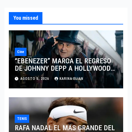
You missed
Cine
“EBENEZER” MARCA EL REGRESO
DE JOHNNY DEPP A HOLLYWOOD
TRAS SU PASO POR EL CINE
AGOSTO 5, 2026
KARINA ELIAN
INDEPENDIENTE EUROPEO
TENIS
RAFA NADAL EL MÁS GRANDE DEL