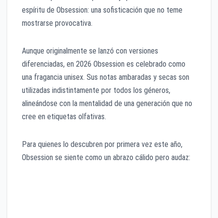
espíritu de Obsession: una sofisticación que no teme
mostrarse provocativa.
Aunque originalmente se lanzó con versiones
diferenciadas, en 2026 Obsession es celebrado como
una fragancia unisex. Sus notas ambaradas y secas son
utilizadas indistintamente por todos los géneros,
alineándose con la mentalidad de una generación que no
cree en etiquetas olfativas.
Para quienes lo descubren por primera vez este año,
Obsession se siente como un abrazo cálido pero audaz:
Notas de Salida:
Un golpe cítrico de bergamota y
notas verdes que rápidamente se rinden ante la
vainilla.