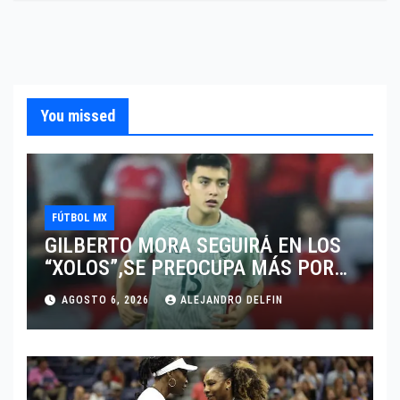
You missed
FÚTBOL MX
GILBERTO MORA SEGUIRÁ EN LOS
“XOLOS”,SE PREOCUPA MÁS POR
JUGAR EN SU EQUIPO.
AGOSTO 6, 2026
ALEJANDRO DELFIN