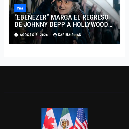
Cine
“EBENEZER” MARCA EL REGRESO
DE JOHNNY DEPP A HOLLYWOOD
TRAS SU PASO POR EL CINE
AGOSTO 5, 2026
KARINA ELIAN
INDEPENDIENTE EUROPEO