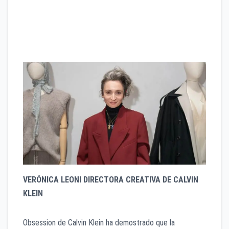
Corazón:
Una mezcla picante de especias y
maderas que evoca madurez y misterio.
Fondo:
Ámbar profundo y almizcle que deja una
estela magnética.
VERÓNICA LEONI DIRECTORA CREATIVA DE CALVIN
KLEIN
Obsession de Calvin Klein ha demostrado que la