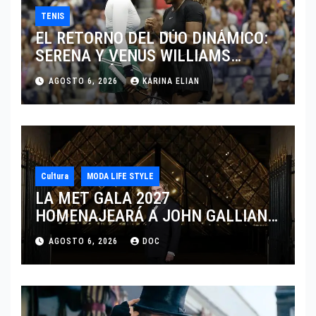
TENIS
EL RETORNO DEL DÚO DINÁMICO:
SERENA Y VENUS WILLIAMS
DISPUTARÁN LOS DOBLES EN
AGOSTO 6, 2026
KARINA ELIAN
CINCINNATI 2026
Cultura
MODA LIFE STYLE
LA MET GALA 2027
HOMENAJEARÁ A JOHN GALLIANO
MARCANDO EL REGRESO DEL REY
AGOSTO 6, 2026
DOC
DEL DRAMATISMO