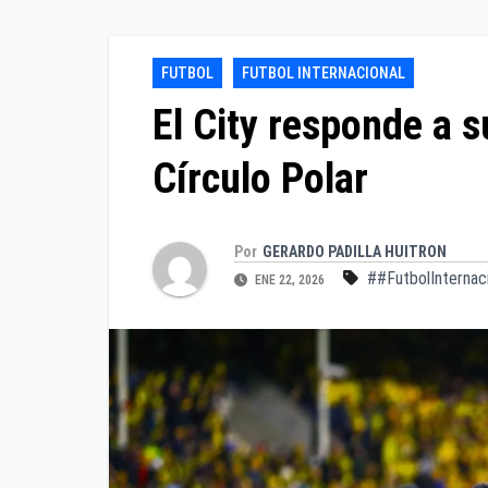
FUTBOL
FUTBOL INTERNACIONAL
El City responde a su
Círculo Polar
Por
GERARDO PADILLA HUITRON
##FutbolInternac
ENE 22, 2026