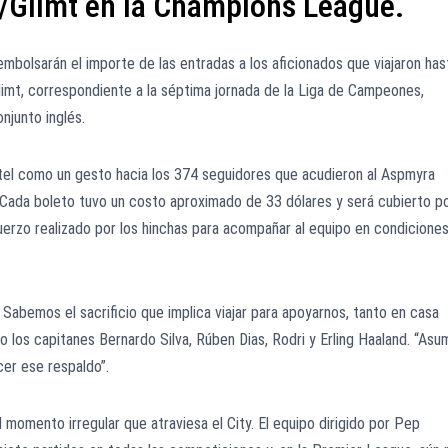
ø/Glimt en la Champions League.
mbolsarán el importe de las entradas a los aficionados que viajaron has
limt, correspondiente a la séptima jornada de la Liga de Campeones,
njunto inglés.
tel como un gesto hacia los 374 seguidores que acudieron al Aspmyra
. Cada boleto tuvo un costo aproximado de 33 dólares y será cubierto p
fuerzo realizado por los hinchas para acompañar al equipo en condicione
Sabemos el sacrificio que implica viajar para apoyarnos, tanto en casa
 los capitanes Bernardo Silva, Rúben Dias, Rodri y Erling Haaland. “Asum
er ese respaldo”.
l momento irregular que atraviesa el City. El equipo dirigido por Pep