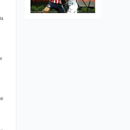
ta
or
s
ir