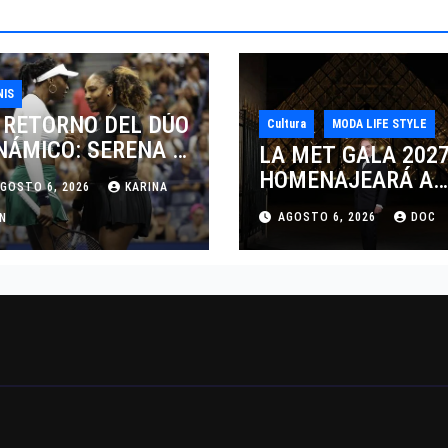
NIS
 RETORNO DEL DÚO
Cultura
MODA LIFE STYLE
NÁMICO: SERENA Y
LA MET GALA 202
NUS WILLIAMS
HOMENAJEARÁ A
GOSTO 6, 2026
KARINA
SPUTARÁN LOS
JOHN GALLIANO
AGOSTO 6, 2026
DOC
BLES EN
AN
MARCANDO EL
NCINNATI 2026
REGRESO DEL REY
DEL DRAMATISMO