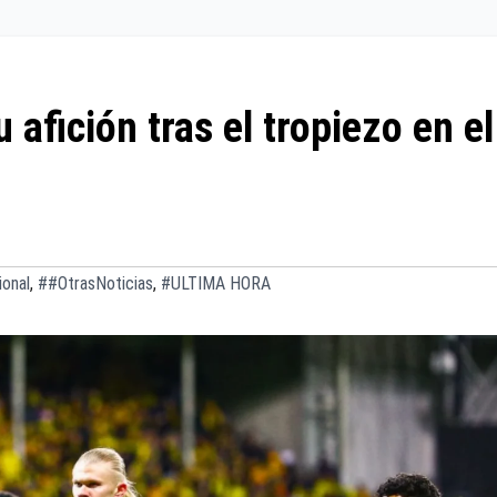
 afición tras el tropiezo en el
ional
,
##OtrasNoticias
,
#ULTIMA HORA