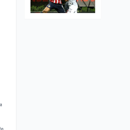
la
ón