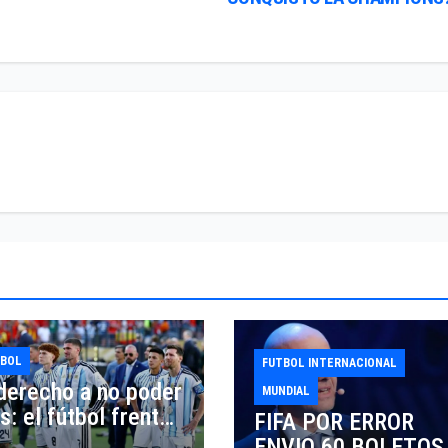
TBOL
FUTBOL INTERNACIONAL
 derecho a no poder
MUNDIAL
: el fútbol frente
FIFA POR ERROR
espejo de la salud
ENVIO 60 BOLETOS