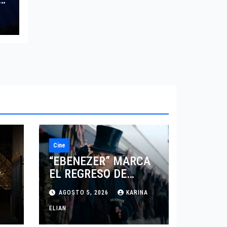
Cine
“EBENEZER” MARCA
EL REGRESO DE
7
JOHNNY DEPP A
AGOSTO 5, 2026
KARINA
HOLLYWOOD TRAS SU
PASO POR EL CINE
ELIAN
INDEPENDIENTE