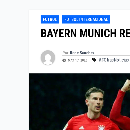
FUTBOL
FUTBOL INTERNACIONAL
BAYERN MUNICH RE
Por
Rene Sánchez
##OtrasNoticias
MAY 17, 2020