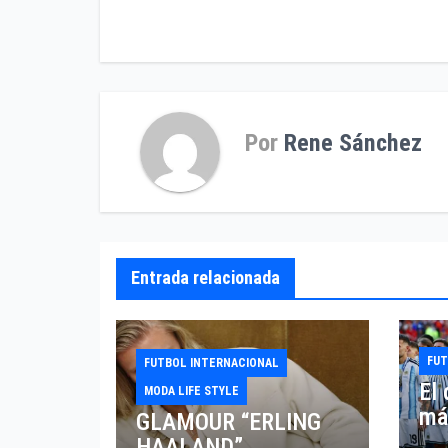
de
entradas
Por
Rene Sánchez
Entrada relacionada
FU
FUTBOL INTERNACIONAL
El
MODA LIFE STYLE
más
GLAMOUR “ERLING
al 
HAALAND”