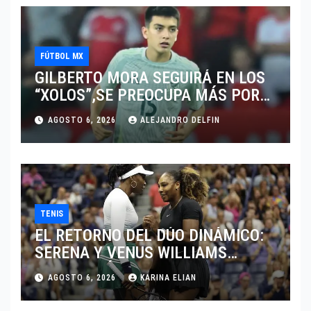
FÚTBOL MX
GILBERTO MORA SEGUIRÁ EN LOS
“XOLOS”,SE PREOCUPA MÁS POR
JUGAR EN SU EQUIPO.
AGOSTO 6, 2026
ALEJANDRO DELFIN
TENIS
EL RETORNO DEL DÚO DINÁMICO:
SERENA Y VENUS WILLIAMS
DISPUTARÁN LOS DOBLES EN
AGOSTO 6, 2026
KARINA ELIAN
CINCINNATI 2026