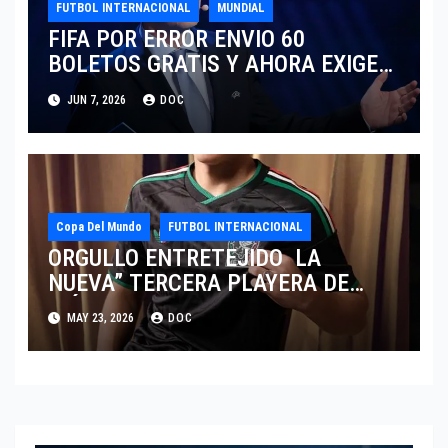
FUTBOL INTERNACIONAL
MUNDIAL
FIFA POR ERROR ENVIO 60
BOLETOS GRATIS Y AHORA EXIGE
COBRO.
JUN 7, 2026
DOC
Copa Del Mundo
FUTBOL INTERNACIONAL
ORGULLO ENTRETEJIDO LA
NUEVA” TERCERA PLAYERA DE
MÉXICO” INGRESA AL ARCHIVO
MAY 23, 2026
DOC
HISTÓRICO DE ADIDAS EN
ALEMANIA