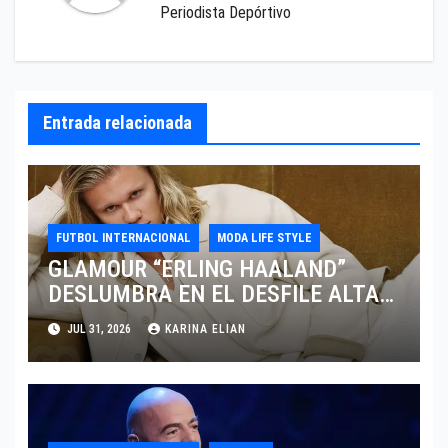
Periodista Depórtivo
Entrada relacionada
FUTBOL INTERNACIONAL
MODA LIFE STYLE
GLAMOUR “ERLING HAALAND”
DESLUMBRA EN EL DESFILE ALTA
SARTORIA DE DOLCE & GABBANA
JUL 31, 2026
KARINA ELIAN
TRAS EL MUNDIAL 2026