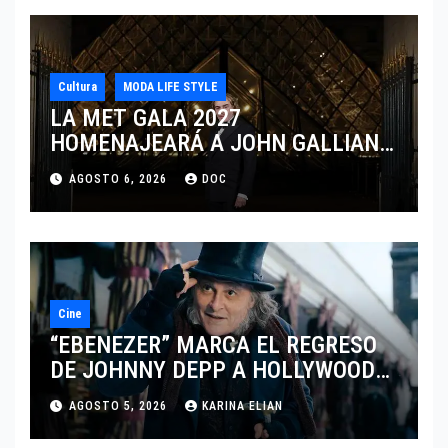
Cultura
MODA LIFE STYLE
LA MET GALA 2027
HOMENAJEARÁ A JOHN GALLIANO
MARCANDO EL REGRESO DEL REY
AGOSTO 6, 2026
DOC
DEL DRAMATISMO
Cine
“EBENEZER” MARCA EL REGRESO
DE JOHNNY DEPP A HOLLYWOOD
TRAS SU PASO POR EL CINE
AGOSTO 5, 2026
KARINA ELIAN
INDEPENDIENTE EUROPEO