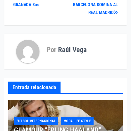
GRANADA 8os
BARCELONA DOMINA AL
de
REAL MADRID
entradas
Por
Raúl Vega
Entrada relacionada
FUTBOL INTERNACIONAL
MODA LIFE STYLE
GLAMOUR “ERLING HAALAND”