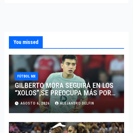
You missed
FÚTBOL MX
GILBERTO MORA SEGUIRÁ EN LOS
“XOLOS”,SE PREOCUPA MÁS POR
JUGAR EN SU EQUIPO.
AGOSTO 6, 2026
ALEJANDRO DELFIN