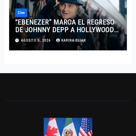
Cine
“EBENEZER” MARCA EL REGRESO
DE JOHNNY DEPP A HOLLYWOOD
TRAS SU PASO POR EL CINE
AGOSTO 5, 2026
KARINA ELIAN
INDEPENDIENTE EUROPEO