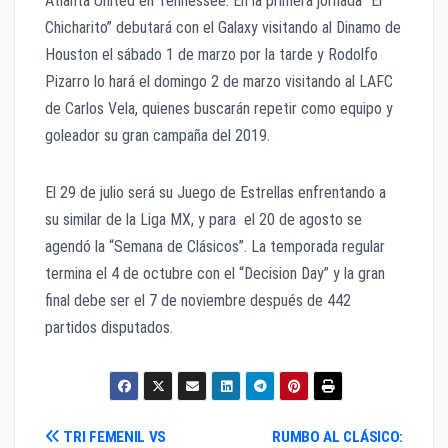
Atlanta United en Tennessee. En la primera jornada “El
Chicharito” debutará con el Galaxy visitando al Dinamo de
Houston el sábado 1 de marzo por la tarde y Rodolfo
Pizarro lo hará el domingo 2 de marzo visitando al LAFC
de Carlos Vela, quienes buscarán repetir como equipo y
goleador su gran campaña del 2019.
El 29 de julio será su Juego de Estrellas enfrentando a
su similar de la Liga MX, y para el 20 de agosto se
agendó la “Semana de Clásicos”. La temporada regular
termina el 4 de octubre con el “Decision Day” y la gran
final debe ser el 7 de noviembre después de 442
partidos disputados.
Navegación
TRI FEMENIL VS
RUMBO AL CLÁSICO: