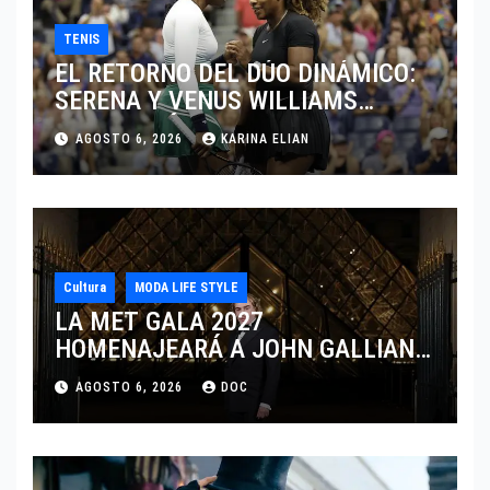
TENIS
EL RETORNO DEL DÚO DINÁMICO:
SERENA Y VENUS WILLIAMS
DISPUTARÁN LOS DOBLES EN
AGOSTO 6, 2026
KARINA ELIAN
CINCINNATI 2026
Cultura
MODA LIFE STYLE
LA MET GALA 2027
HOMENAJEARÁ A JOHN GALLIANO
MARCANDO EL REGRESO DEL REY
AGOSTO 6, 2026
DOC
DEL DRAMATISMO