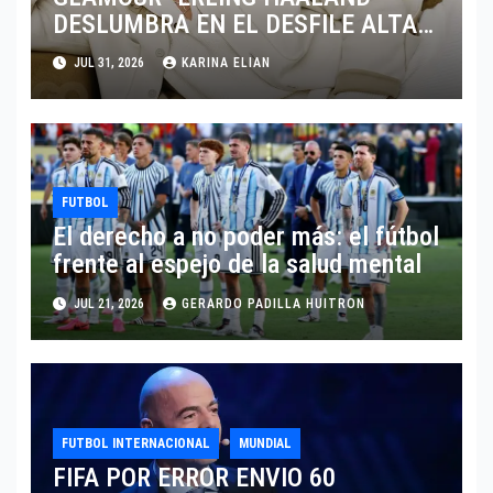
DESLUMBRA EN EL DESFILE ALTA
SARTORIA DE DOLCE & GABBANA
JUL 31, 2026
KARINA ELIAN
TRAS EL MUNDIAL 2026
FUTBOL
El derecho a no poder más: el fútbol
frente al espejo de la salud mental
JUL 21, 2026
GERARDO PADILLA HUITRON
FUTBOL INTERNACIONAL
MUNDIAL
FIFA POR ERROR ENVIO 60