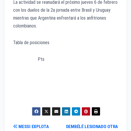
La actividad se reanudará el próximo jueves 6 de febrero
con los duelos de la 2a jornada entre Brasil y Uruguay
mientras que Argentina enfrentará a los anfitriones
colombianos.
Tabla de posiciones
Pts
Argentina. 3
Brasil. 1
Colombia. 1
Uruguay. 0
Navegación
MESSI EXPLOTA
DEMBÉLÉ LESIONADO OTRA