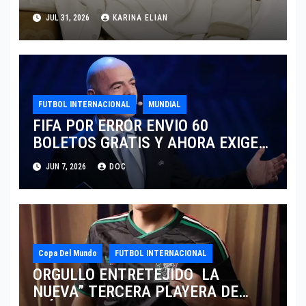
SARTORIA DE DOLCE & GABBANA
JUL 31, 2026
KARINA ELIAN
TRAS EL MUNDIAL 2026
FUTBOL INTERNACIONAL
MUNDIAL
FIFA POR ERROR ENVIO 60
BOLETOS GRATIS Y AHORA EXIGE
COBRO.
JUN 7, 2026
DOC
Copa Del Mundo
FUTBOL INTERNACIONAL
ORGULLO ENTRETEJIDO LA
NUEVA” TERCERA PLAYERA DE