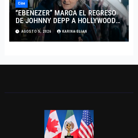
Cine
“EBENEZER” MARCA EL REGRESO
DE JOHNNY DEPP A HOLLYWOOD
TRAS SU PASO POR EL CINE
AGOSTO 5, 2026
KARINA ELIAN
INDEPENDIENTE EUROPEO