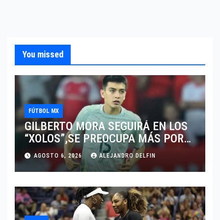
You missed
FÚTBOL MX
GILBERTO MORA SEGUIRÁ EN LOS
“XOLOS”,SE PREOCUPA MÁS POR
JUGAR EN SU EQUIPO.
AGOSTO 6, 2026
ALEJANDRO DELFIN