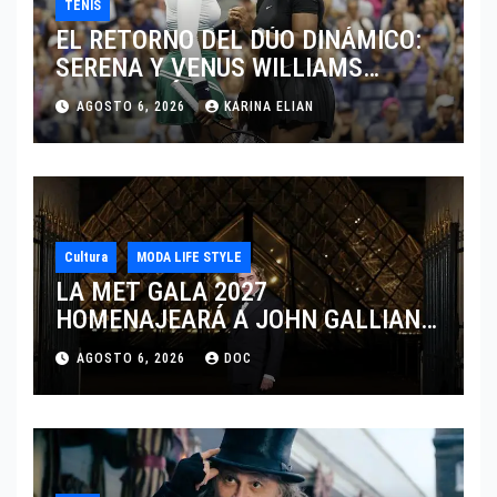
TENIS
EL RETORNO DEL DÚO DINÁMICO:
SERENA Y VENUS WILLIAMS
DISPUTARÁN LOS DOBLES EN
AGOSTO 6, 2026
KARINA ELIAN
CINCINNATI 2026
Cultura
MODA LIFE STYLE
LA MET GALA 2027
HOMENAJEARÁ A JOHN GALLIANO
MARCANDO EL REGRESO DEL REY
AGOSTO 6, 2026
DOC
DEL DRAMATISMO