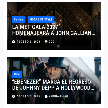
Cultura
MODA LIFE STYLE
LA MET GALA 2027
HOMENAJEARÁ A JOHN GALLIANO
MARCANDO EL REGRESO DEL REY
AGOSTO 6, 2026
DOC
DEL DRAMATISMO
Cine
“EBENEZER” MARCA EL REGRESO
DE JOHNNY DEPP A HOLLYWOOD
TRAS SU PASO POR EL CINE
AGOSTO 5, 2026
KARINA ELIAN
INDEPENDIENTE EUROPEO