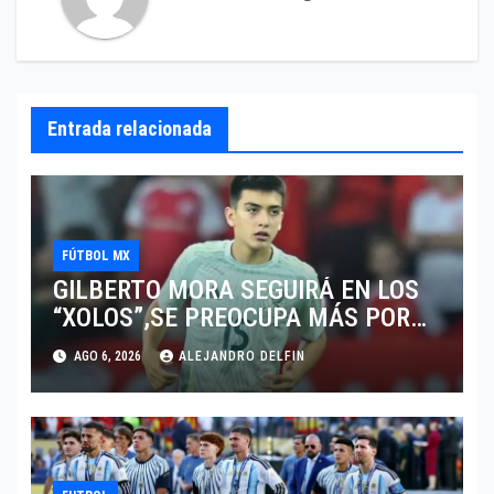
Entrada relacionada
FÚTBOL MX
GILBERTO MORA SEGUIRÁ EN LOS
“XOLOS”,SE PREOCUPA MÁS POR
JUGAR EN SU EQUIPO.
AGO 6, 2026
ALEJANDRO DELFIN