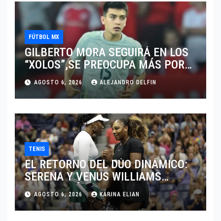
FÚTBOL MX
GILBERTO MORA SEGUIRÁ EN LOS
“XOLOS”,SE PREOCUPA MÁS POR
JUGAR EN SU EQUIPO.
AGOSTO 6, 2026
ALEJANDRO DELFIN
TENIS
EL RETORNO DEL DÚO DINÁMICO:
SERENA Y VENUS WILLIAMS
DISPUTARÁN LOS DOBLES EN
AGOSTO 6, 2026
KARINA ELIAN
CINCINNATI 2026