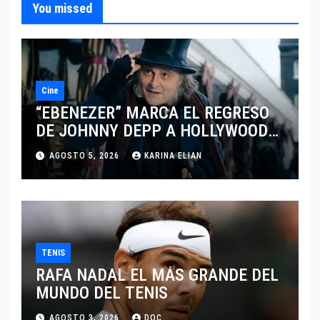
You missed
Cine
“EBENEZER” MARCA EL REGRESO
DE JOHNNY DEPP A HOLLYWOOD
TRAS SU PASO POR EL CINE
AGOSTO 5, 2026
KARINA ELIAN
INDEPENDIENTE EUROPEO
TENIS
RAFA NADAL EL MÁS GRANDE DEL
MUNDO DEL TENIS
AGOSTO 3, 2026
DOC