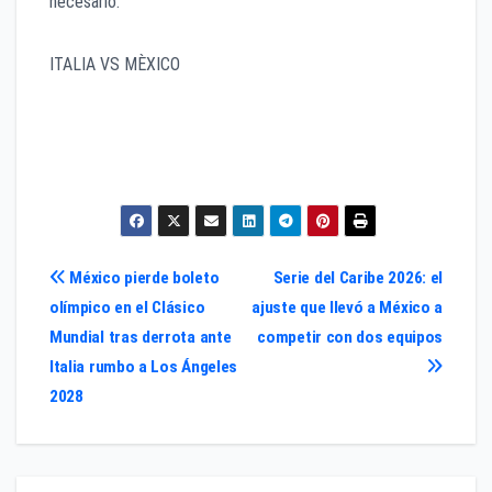
necesario.
ITALIA VS MÈXICO
Horario: 17:00 horas CDMX / 7 p.m. ET
¿Dónde ver?: Disney+ en México, FOX Sports en USA
Navegación
México pierde boleto
Serie del Caribe 2026: el
olímpico en el Clásico
ajuste que llevó a México a
de
Mundial tras derrota ante
competir con dos equipos
entradas
Italia rumbo a Los Ángeles
2028