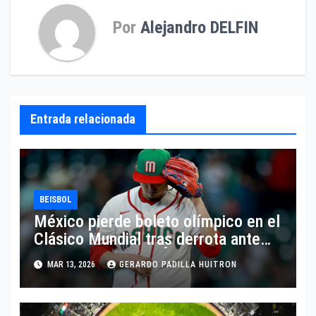
Por
Alejandro DELFIN
Entrada relacionada
BEISBOL
México pierde boleto olímpico en el
Clásico Mundial tras derrota ante
Italia rumbo a Los Ángeles 2028
MAR 13, 2026
GERARDO PADILLA HUITRON