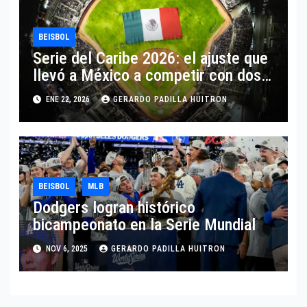
BEISBOL
Serie del Caribe 2026: el ajuste que
llevó a México a competir con dos
equipos
ENE 22, 2026
GERARDO PADILLA HUITRON
BEISBOL
MLB
Dodgers logran histórico
bicampeonato en la Serie Mundial
NOV 6, 2025
GERARDO PADILLA HUITRON