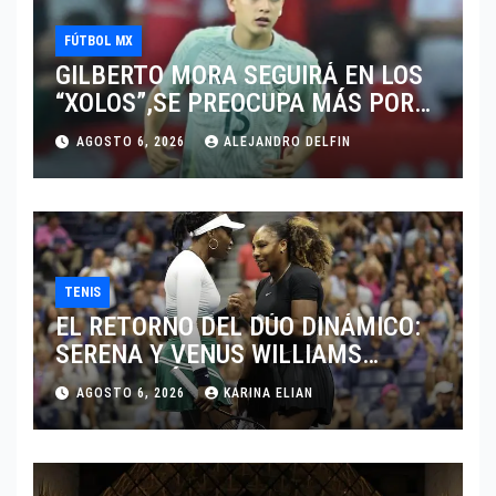
FÚTBOL MX
GILBERTO MORA SEGUIRÁ EN LOS
“XOLOS”,SE PREOCUPA MÁS POR
JUGAR EN SU EQUIPO.
AGOSTO 6, 2026
ALEJANDRO DELFIN
TENIS
EL RETORNO DEL DÚO DINÁMICO:
SERENA Y VENUS WILLIAMS
DISPUTARÁN LOS DOBLES EN
AGOSTO 6, 2026
KARINA ELIAN
CINCINNATI 2026