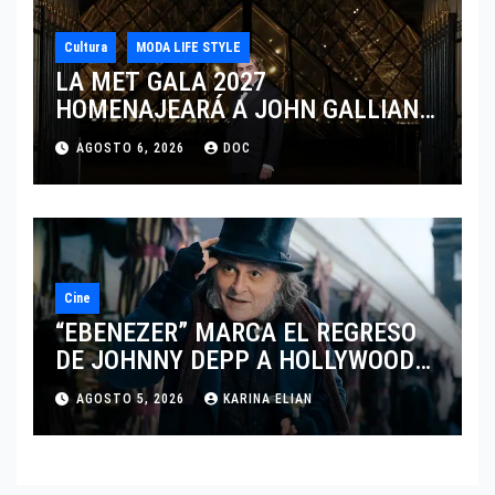
Cultura
MODA LIFE STYLE
LA MET GALA 2027
HOMENAJEARÁ A JOHN GALLIANO
MARCANDO EL REGRESO DEL REY
AGOSTO 6, 2026
DOC
DEL DRAMATISMO
Cine
“EBENEZER” MARCA EL REGRESO
DE JOHNNY DEPP A HOLLYWOOD
TRAS SU PASO POR EL CINE
AGOSTO 5, 2026
KARINA ELIAN
INDEPENDIENTE EUROPEO