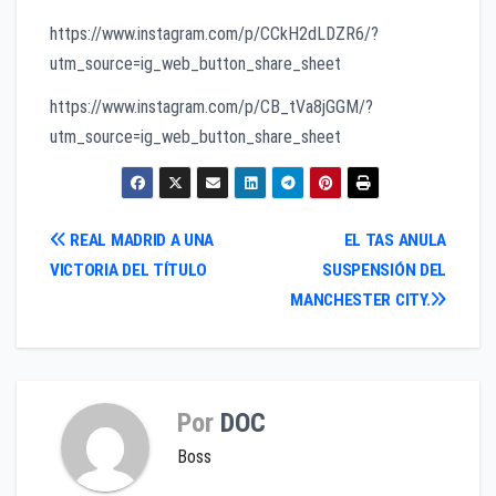
https://www.instagram.com/p/CCkH2dLDZR6/?
utm_source=ig_web_button_share_sheet
https://www.instagram.com/p/CB_tVa8jGGM/?
utm_source=ig_web_button_share_sheet
Navegación
REAL MADRID A UNA
EL TAS ANULA
VICTORIA DEL TÍTULO
SUSPENSIÓN DEL
de
MANCHESTER CITY.
entradas
Por
DOC
Boss