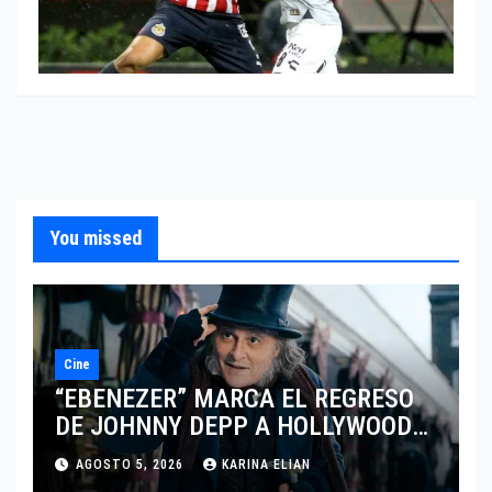
You missed
Cine
“EBENEZER” MARCA EL REGRESO
DE JOHNNY DEPP A HOLLYWOOD
TRAS SU PASO POR EL CINE
AGOSTO 5, 2026
KARINA ELIAN
INDEPENDIENTE EUROPEO