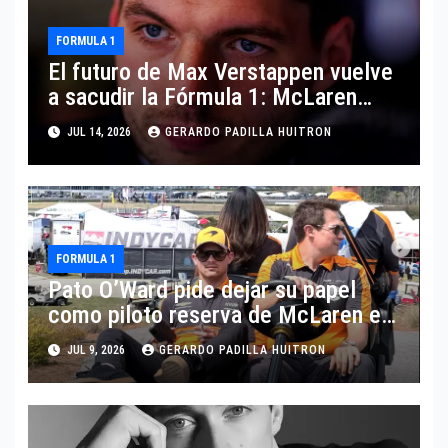
FORMULA 1
El futuro de Max Verstappen vuelve
a sacudir la Fórmula 1: McLaren
aparece como posible destino
JUL 14, 2026
GERARDO PADILLA HUITRON
FORMULA 1
Pato O’Ward pide dejar su papel
como piloto reserva de McLaren en
Fórmula 1
JUL 9, 2026
GERARDO PADILLA HUITRON