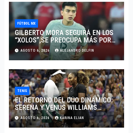
FÚTBOL MX
GILBERTO MORA SEGUIRÁ EN LOS
“XOLOS”,SE PREOCUPA MÁS POR
JUGAR EN SU EQUIPO.
AGOSTO 6, 2026
ALEJANDRO DELFIN
TENIS
EL RETORNO DEL DÚO DINÁMICO:
SERENA Y VENUS WILLIAMS
DISPUTARÁN LOS DOBLES EN
AGOSTO 6, 2026
KARINA ELIAN
CINCINNATI 2026