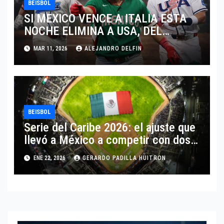
BEISBOL
SI MEXICO VENCE A ITALIA ESTA
NOCHE ELIMINA A USA, DEL
MUNDIAL DE BEISBOL 2026
MAR 11, 2026
ALEJANDRO DELFIN
BEISBOL
Serie del Caribe 2026: el ajuste que
llevó a México a competir con dos
equipos
ENE 22, 2026
GERARDO PADILLA HUITRON