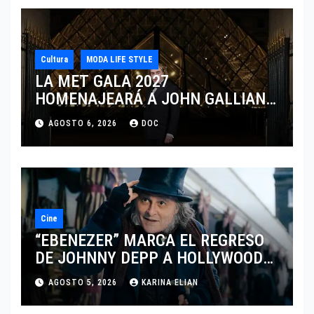
Cultura
MODA LIFE STYLE
LA MET GALA 2027
HOMENAJEARÁ A JOHN GALLIANO
MARCANDO EL REGRESO DEL REY
AGOSTO 6, 2026
DOC
DEL DRAMATISMO
Cine
“EBENEZER” MARCA EL REGRESO
DE JOHNNY DEPP A HOLLYWOOD
TRAS SU PASO POR EL CINE
AGOSTO 5, 2026
KARINA ELIAN
INDEPENDIENTE EUROPEO