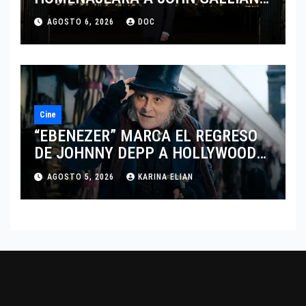
MARCANDO EL REGRESO DEL REY
AGOSTO 6, 2026
DOC
DEL DRAMATISMO
Cine
“EBENEZER” MARCA EL REGRESO
DE JOHNNY DEPP A HOLLYWOOD
TRAS SU PASO POR EL CINE
AGOSTO 5, 2026
KARINA ELIAN
INDEPENDIENTE EUROPEO