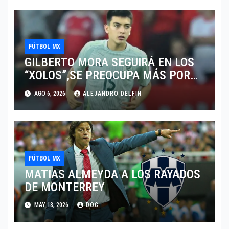
FÚTBOL MX
GILBERTO MORA SEGUIRÁ EN LOS
“XOLOS”,SE PREOCUPA MÁS POR
JUGAR EN SU EQUIPO.
AGO 6, 2026
ALEJANDRO DELFIN
FÚTBOL MX
MATIAS ALMEYDA A LOS RAYADOS
DE MONTERREY
MAY 18, 2026
DOC