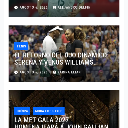
JUGAR EN SU EQUIPO.
AGOSTO 6, 2026
ALEJANDRO DELFIN
TENIS
EL RETORNO DEL DÚO DINÁMICO:
SERENA Y VENUS WILLIAMS
DISPUTARÁN LOS DOBLES EN
AGOSTO 6, 2026
KARINA ELIAN
CINCINNATI 2026
Cultura
MODA LIFE STYLE
LA MET GALA 2027
HOMENAJEARÁ A JOHN GALLIANO