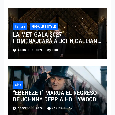
Cultura
MODA LIFE STYLE
LA MET GALA 2027
HOMENAJEARÁ A JOHN GALLIANO
MARCANDO EL REGRESO DEL REY
AGOSTO 6, 2026
DOC
DEL DRAMATISMO
Cine
“EBENEZER” MARCA EL REGRESO
DE JOHNNY DEPP A HOLLYWOOD
TRAS SU PASO POR EL CINE
AGOSTO 5, 2026
KARINA ELIAN
INDEPENDIENTE EUROPEO