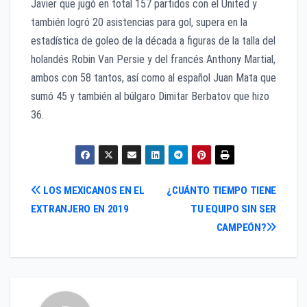
Javier que jugó en total 157 partidos con el United y
también logró 20 asistencias para gol, supera en la
estadística de goleo de la década a figuras de la talla del
holandés Robin Van Persie y del francés Anthony Martial,
ambos con 58 tantos, así como al español Juan Mata que
sumó 45 y también al búlgaro Dimitar Berbatov que hizo
36.
Navegación
LOS MEXICANOS EN EL
¿CUÁNTO TIEMPO TIENE
EXTRANJERO EN 2019
TU EQUIPO SIN SER
de
CAMPEÓN?
entradas