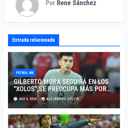
Por
Rene Sánchez
Entrada relacionada
FÚTBOL MX
GILBERTO MORA SEGUIRÁ EN LOS
“XOLOS”,SE PREOCUPA MÁS POR
JUGAR EN SU EQUIPO.
AGO 6, 2026
ALEJANDRO DELFIN