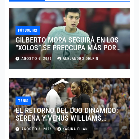
FÚTBOL MX
GILBERTO MORA SEGUIRÁ EN LOS
“XOLOS”,SE PREOCUPA MÁS POR
JUGAR EN SU EQUIPO.
AGOSTO 6, 2026
ALEJANDRO DELFIN
TENIS
EL RETORNO DEL DÚO DINÁMICO:
SERENA Y VENUS WILLIAMS
DISPUTARÁN LOS DOBLES EN
AGOSTO 6, 2026
KARINA ELIAN
CINCINNATI 2026