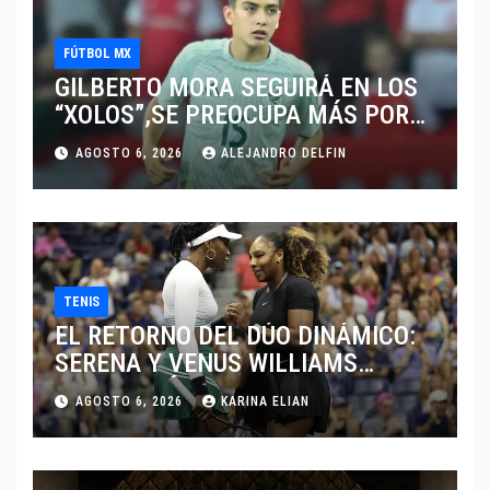
FÚTBOL MX
GILBERTO MORA SEGUIRÁ EN LOS
“XOLOS”,SE PREOCUPA MÁS POR
JUGAR EN SU EQUIPO.
AGOSTO 6, 2026
ALEJANDRO DELFIN
TENIS
EL RETORNO DEL DÚO DINÁMICO:
SERENA Y VENUS WILLIAMS
DISPUTARÁN LOS DOBLES EN
AGOSTO 6, 2026
KARINA ELIAN
CINCINNATI 2026