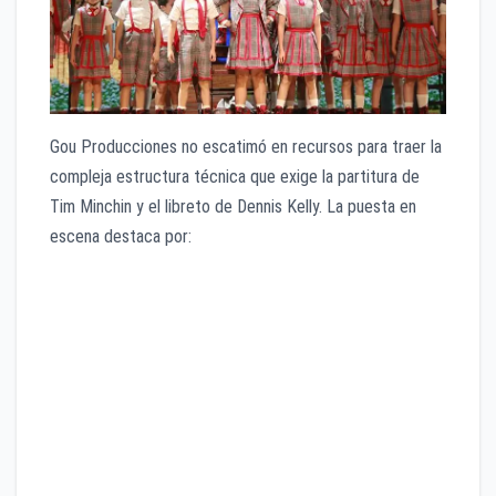
Gou Producciones no escatimó en recursos para traer la
compleja estructura técnica que exige la partitura de
Tim Minchin y el libreto de Dennis Kelly. La puesta en
escena destaca por:
Rigor coreográfico y escénico:
Los números
musicales exigen una precisión milimétrica donde el
elenco infantil se convierte en el verdadero motor
emocional de la obra, bailando sobre pupitres y
desafiando las complejas transiciones de la
escenografía.
Un elenco adulto de primer nivel:
Junto al