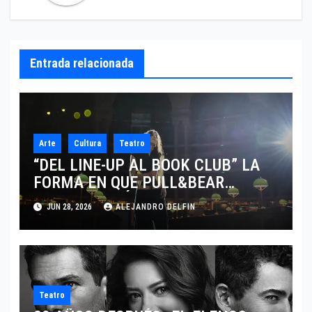
Entrada relacionada
Arte
Cultura
Teatro
“DEL LINE-UP AL BOOK CLUB” LA
FORMA EN QUE PULL&BEAR
TRANSFORMÓ UN CONCIERTO EN
JUN 28, 2026
ALEJANDRO DELFIN
PARÍS EN EL CLUB DE LECTURA
MÁS COOL
Teatro