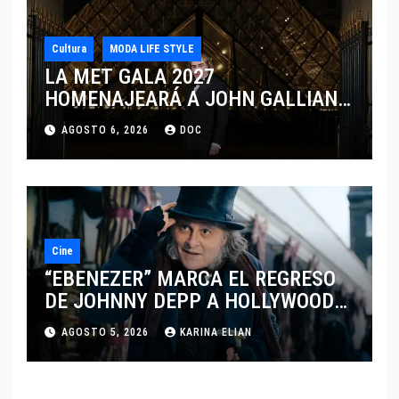
Cultura
MODA LIFE STYLE
LA MET GALA 2027
HOMENAJEARÁ A JOHN GALLIANO
MARCANDO EL REGRESO DEL REY
AGOSTO 6, 2026
DOC
DEL DRAMATISMO
Cine
“EBENEZER” MARCA EL REGRESO
DE JOHNNY DEPP A HOLLYWOOD
TRAS SU PASO POR EL CINE
AGOSTO 5, 2026
KARINA ELIAN
INDEPENDIENTE EUROPEO