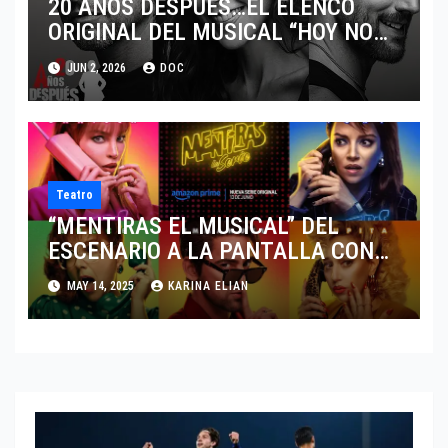
20 AÑOS DESPUÉS…EL ELENCO
ORIGINAL DEL MUSICAL “HOY NO
ME PUEDO LEVANTAR” PREPARA
JUN 2, 2026
DOC
FESTEJO
Teatro
“MENTIRAS EL MUSICAL” DEL
ESCENARIO A LA PANTALLA CON
SABOR OCHENTERO
MAY 14, 2025
KARINA ELIAN