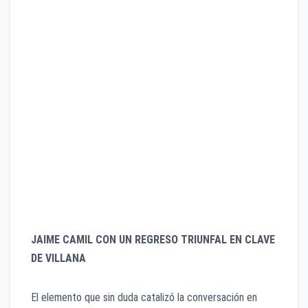
deslumbrante talento de las pequeñas que alternan
el papel de Matilda (con la participación especial de
Lara Campos), figuras como Ricardo Margaleff
(Señor Wormwood), Verónica Jaspeado (Señora
Wormwood) y la dulzura de Gloria Aura y María Elisa
Gallegos (alternando como la Señorita Miel) tejen un
soporte actoral impecable.
Valores de producción visual:
El vestuario, la
iluminación y el diseño de audio logran transportar
por completo a la lúgubre escuela “Apachurrame”
(Crunchem Hall), manteniendo el balance perfecto
entre caricatura y emotividad.
JAIME CAMIL CON UN REGRESO TRIUNFAL EN CLAVE
DE VILLANA
El elemento que sin duda catalizó la conversación en