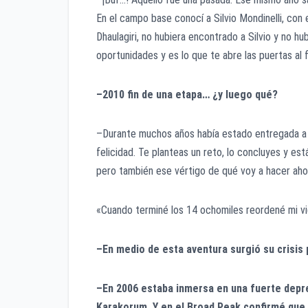
En el campo base conocí a Silvio Mondinelli, con
Dhaulagiri, no hubiera encontrado a Silvio y no hu
oportunidades y es lo que te abre las puertas al 
–2010 fin de una etapa… ¿y luego qué?
–Durante muchos años había estado entregada a 
felicidad. Te planteas un reto, lo concluyes y es
pero también ese vértigo de qué voy a hacer aho
«Cuando terminé los 14 ochomiles reordené mi vi
–En medio de esta aventura surgió su crisis 
–En 2006 estaba inmersa en una fuerte depre
Karakorum. Y en el Broad Peak confirmé que 