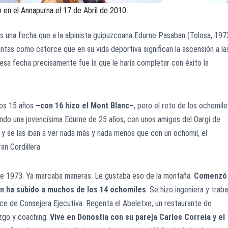
en el Annapurna el 17 de Abril de 2010.
es una fecha que a la alpinista guipuzcoana Edurne Pasaban (Tolosa, 197
tantas como catorce que en su vida deportiva significan la ascensión a la
sa fecha precisamente fue la que le haría completar con éxito la
los 15 años
–con 16 hizo el Mont Blanc–
, pero el reto de los ochomile
ndo una jovencísima Edurne de 25 años, con unos amigos del Oargi de
 y se las iban a ver nada más y nada menos que con un ochomil, el
an Cordillera.
de 1973. Ya marcaba maneras. Le gustaba eso de la montaña.
Comenzó
en ha subido a muchos de los 14 ochomiles
. Se hizo ingeniera y traba
erce de Consejera Ejecutiva. Regenta el Abeletxe, un restaurante de
azgo y coaching.
Vive en Donostia con su pareja Carlos Correia y el