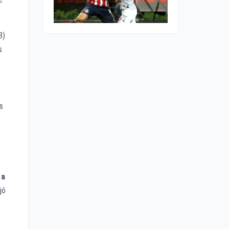
3)
s
s
 a
jó