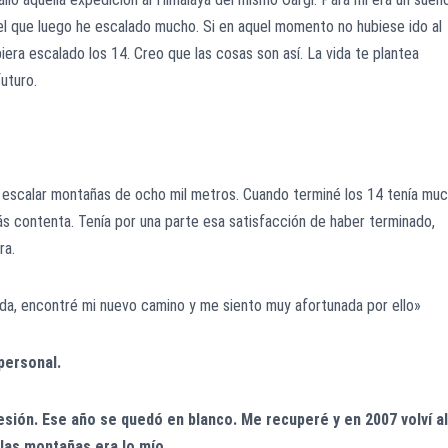
 el que luego he escalado mucho. Si en aquel momento no hubiese ido al
biera escalado los 14. Creo que las cosas son así. La vida te plantea
futuro.
escalar montañas de ocho mil metros. Cuando terminé los 14 tenía mu
tás contenta. Tenía por una parte esa satisfacción de haber terminado,
ra.
da, encontré mi nuevo camino y me siento muy afortunada por ello»
personal.
sión. Ese año se quedó en blanco. Me recuperé y en 2007 volví al
las montañas era lo mío.