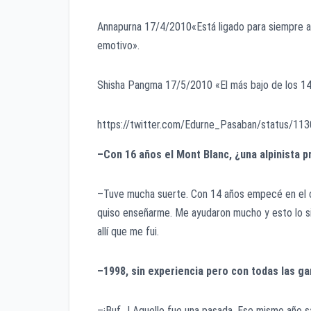
Annapurna 17/4/2010«Está ligado para siempre al
emotivo».
Shisha Pangma 17/5/2010 «El más bajo de los 14 y
https://twitter.com/Edurne_Pasaban/status/1
–Con 16 años el Mont Blanc, ¿una alpinista 
–Tuve mucha suerte. Con 14 años empecé en el c
quiso enseñarme. Me ayudaron mucho y esto lo sig
allí que me fui.
–1998, sin experiencia pero con todas las g
–¡Buf…! Aquello fue una pasada. Ese mismo año sa