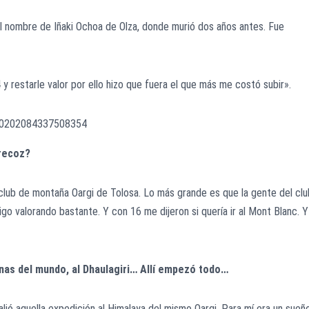
 nombre de Iñaki Ochoa de Olza, donde murió dos años antes. Fue
 restarle valor por ello hizo que fuera el que más me costó subir».
130202084337508354
precoz?
lub de montaña Oargi de Tolosa. Lo más grande es que la gente del clu
o valorando bastante. Y con 16 me dijeron si quería ir al Mont Blanc. Y
anas del mundo, al Dhaulagiri… Allí empezó todo…
lió aquella expedición al Himalaya del mismo Oargi. Para mí era un sueño