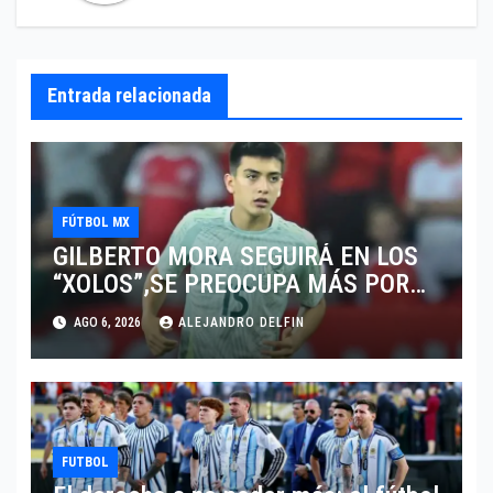
Entrada relacionada
FÚTBOL MX
GILBERTO MORA SEGUIRÁ EN LOS
“XOLOS”,SE PREOCUPA MÁS POR
JUGAR EN SU EQUIPO.
AGO 6, 2026
ALEJANDRO DELFIN
FUTBOL