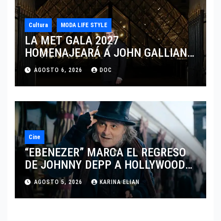
Cultura
MODA LIFE STYLE
LA MET GALA 2027
HOMENAJEARÁ A JOHN GALLIANO
MARCANDO EL REGRESO DEL REY
AGOSTO 6, 2026
DOC
DEL DRAMATISMO
Cine
“EBENEZER” MARCA EL REGRESO
DE JOHNNY DEPP A HOLLYWOOD
TRAS SU PASO POR EL CINE
AGOSTO 5, 2026
KARINA ELIAN
INDEPENDIENTE EUROPEO