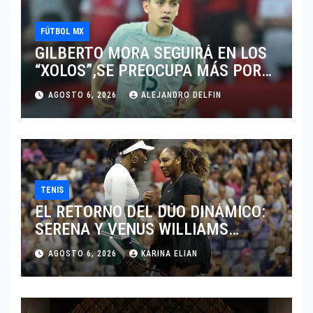
FÚTBOL MX
GILBERTO MORA SEGUIRÁ EN LOS
“XOLOS”,SE PREOCUPA MÁS POR
JUGAR EN SU EQUIPO.
AGOSTO 6, 2026
ALEJANDRO DELFIN
TENIS
EL RETORNO DEL DÚO DINÁMICO:
SERENA Y VENUS WILLIAMS
DISPUTARÁN LOS DOBLES EN
AGOSTO 6, 2026
KARINA ELIAN
CINCINNATI 2026