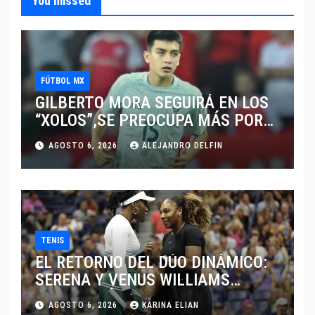
You missed
FÚTBOL MX
GILBERTO MORA SEGUIRÁ EN LOS
“XOLOS”,SE PREOCUPA MÁS POR
JUGAR EN SU EQUIPO.
AGOSTO 6, 2026
ALEJANDRO DELFIN
TENIS
EL RETORNO DEL DÚO DINÁMICO:
SERENA Y VENUS WILLIAMS
DISPUTARÁN LOS DOBLES EN
AGOSTO 6, 2026
KARINA ELIAN