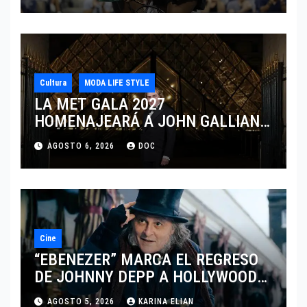
CINCINNATI 2026
Cultura
MODA LIFE STYLE
LA MET GALA 2027
HOMENAJEARÁ A JOHN GALLIANO
MARCANDO EL REGRESO DEL REY
AGOSTO 6, 2026
DOC
DEL DRAMATISMO
Cine
“EBENEZER” MARCA EL REGRESO
DE JOHNNY DEPP A HOLLYWOOD
TRAS SU PASO POR EL CINE
AGOSTO 5, 2026
KARINA ELIAN