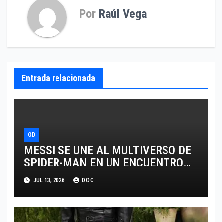
Por
Raúl Vega
Entrada relacionada
OD
MESSI SE UNE AL MULTIVERSO DE
SPIDER-MAN EN UN ENCUENTRO
QUE HACE HISTORIA
JUL 13, 2026
DOC