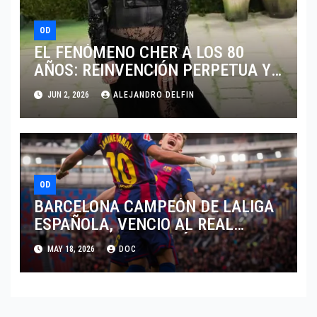
OD
EL FENÓMENO CHER A LOS 80
AÑOS: REINVENCIÓN PERPETUA Y
LA REALIDAD DE UNA DIVA EN 2026
JUN 2, 2026
ALEJANDRO DELFIN
OD
BARCELONA CAMPEÓN DE LALIGA
ESPAÑOLA, VENCIO AL REAL
MADRID Y SE CORONÓ
MAY 18, 2026
DOC